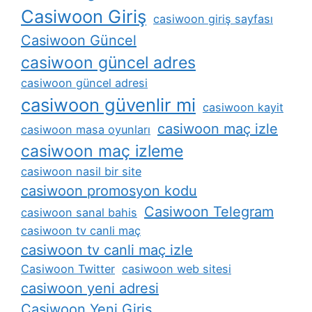
Casiwoon Giriş
casiwoon giriş sayfası
Casiwoon Güncel
casiwoon güncel adres
casiwoon güncel adresi
casiwoon güvenlir mi
casiwoon kayit
casiwoon maç izle
casiwoon masa oyunları
casiwoon maç izleme
casiwoon nasil bir site
casiwoon promosyon kodu
Casiwoon Telegram
casiwoon sanal bahis
casiwoon tv canli maç
casiwoon tv canli maç izle
Casiwoon Twitter
casiwoon web sitesi
casiwoon yeni adresi
Casiwoon Yeni Giriş