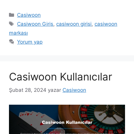
Kategoriler
Casiwoon
Etiketler
Casiwoon Giriş
,
casiwoon girisi
,
casiwoon
markası
Yorum yap
Casiwoon Kullanıcılar
Şubat 28, 2024
yazar
Casiwoon