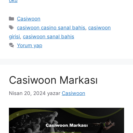
oku
Kategoriler
Casiwoon
Etiketler
casiwoon casino sanal bahis
,
casiwoon
girisi
,
casiwoon sanal bahis
Yorum yap
Casiwoon Markası
Nisan 20, 2024
yazar
Casiwoon