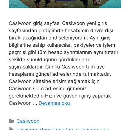
Casiwoon giriş sayfası Casiwoon yeni giriş
sayfasından girdiğimde hesabımın devre dışı
bırakılacağından endişeleniyorum. Aynı giriş
bilgilerine sahip kullanıcılar, bakiyeler ve işlem
geçmişi gibi tüm hesap ayrıntılarının aynı tutarlı
şekilde sunulduğunu gördüklerinde
şaşıracaklardır. Çünkü Casiwoon tüm üye
hesaplarını güncel adreslerinde tutmaktadır.
Casiwoon sitesine erişim sağlamak için
Casiwoon.Com adresine gitmeniz
gerekmektedir. Hızlı ve güvenli giriş yaparak
Casiwoon …
Devamını oku
Kategoriler
Casiwoon
Etiketler
casiwoon dünya sporları
,
casiwoon giriş