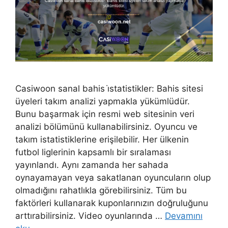
Casiwoon sanal bahis i̇statistikler: Bahis sitesi
üyeleri takım analizi yapmakla yükümlüdür.
Bunu başarmak için resmi web sitesinin veri
analizi bölümünü kullanabilirsiniz. Oyuncu ve
takım istatistiklerine erişilebilir. Her ülkenin
futbol liglerinin kapsamlı bir sıralaması
yayınlandı. Aynı zamanda her sahada
oynayamayan veya sakatlanan oyuncuların olup
olmadığını rahatlıkla görebilirsiniz. Tüm bu
faktörleri kullanarak kuponlarınızın doğruluğunu
arttırabilirsiniz. Video oyunlarında …
Devamını