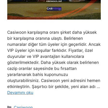
Casiwoon karşılaşma oranı şirket daha yüksek
bir karşılaşma oranına ulaştı. Belirlenen
numaralar diğer tüm üyeler için geçerlidir. Ancak
VIP üyeler için koşullar farklıdır. Fiyatlar, özel
duyurular ve VIP avantajları kullanıcılara
gösterilmektedir. Daha yüksek olarak belirlenen
cazip oranlar sayesinde bu fırsattan
yararlanarak bahis kuponunuzu
oluşturabilirsiniz. Casiwoon yeni adresini hemen
etkinleştirin. Şaşırtıcı bir şekilde, yeni alan adı …
Devamını oku
Kategoriler
Casiwoon