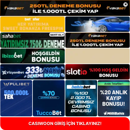
×
CASIWOON GİRİŞ İÇİN TIKLAYINIZ!