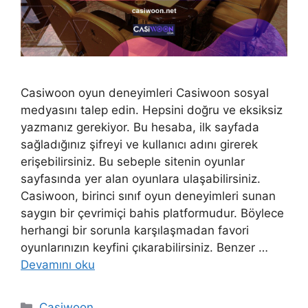
Casiwoon oyun deneyimleri Casiwoon sosyal
medyasını talep edin. Hepsini doğru ve eksiksiz
yazmanız gerekiyor. Bu hesaba, ilk sayfada
sağladığınız şifreyi ve kullanıcı adını girerek
erişebilirsiniz. Bu sebeple sitenin oyunlar
sayfasında yer alan oyunlara ulaşabilirsiniz.
Casiwoon, birinci sınıf oyun deneyimleri sunan
saygın bir çevrimiçi bahis platformudur. Böylece
herhangi bir sorunla karşılaşmadan favori
oyunlarınızın keyfini çıkarabilirsiniz. Benzer …
Devamını oku
Kategoriler
Casiwoon