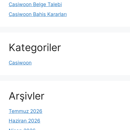
Casiwoon Belge Talebi
Casiwoon Bahis Kararları
Kategoriler
Casiwoon
Arşivler
Temmuz 2026
Haziran 2026