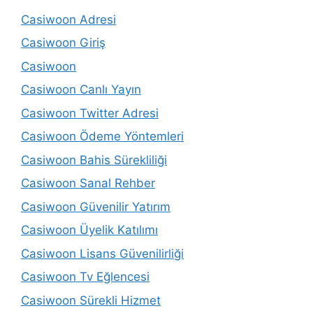
Casiwoon Adresi
Casiwoon Giriş
Casiwoon
Casiwoon Canlı Yayın
Casiwoon Twitter Adresi
Casiwoon Ödeme Yöntemleri
Casiwoon Bahis Sürekliliği
Casiwoon Sanal Rehber
Casiwoon Güvenilir Yatırım
Casiwoon Üyelik Katılımı
Casiwoon Lisans Güvenilirliği
Casiwoon Tv Eğlencesi
Casiwoon Sürekli Hizmet