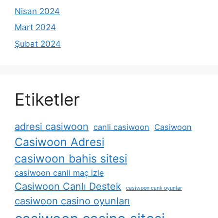
Nisan 2024
Mart 2024
Şubat 2024
Etiketler
adresi casiwoon
canli casiwoon
Casiwoon
Casiwoon Adresi
casiwoon bahis sitesi
casiwoon canli maç izle
Casiwoon Canlı Destek
casiwoon canlı oyunlar
casiwoon casino oyunları