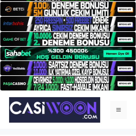
İçeriğe
atla
Menü