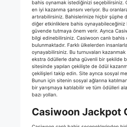
bahis oynamak istediğinizi seçebilirsiniz.
en iyi kazanma şansını veriyor. Bu oranla
artırabilirsiniz. Bahislerinize hiçbir şüp
diğer etkinliklere bahis oynayabileceğiniz bi
güvende tutmaya önem verir. Ayrıca Casiwo
bilgi edinebilirsiniz. Casiwoon canlı bahis
bulunmaktadır. Farklı ülkelerden insanlarla
oynayabilirsiniz. Bu turnuvaları kazanmak
ekstra ödüllerle daha güvenli bir şekilde b
sitesinde yapılan çekilişte de ödül kazan
çekilişleri takip edin. Site ayrıca sosyal 
Bunun için sitenin sosyal ağlarına katılma
bir yarışmaya katılabilir ve tüm ödülleri al
bazı yolları.
Casiwoon Jackpot G
Casiwoon canlı bahis seçeneklerinden birin