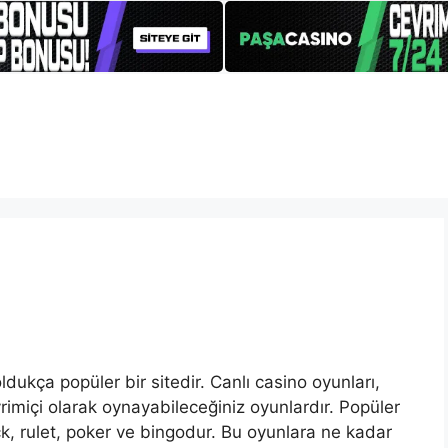
dukça popüler bir sitedir. Canlı casino oyunları,
rimiçi olarak oynayabileceğiniz oyunlardır. Popüler
ck, rulet, poker ve bingodur. Bu oyunlara ne kadar