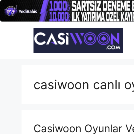
İçeriğe
atla
casiwoon canlı o
Casiwoon Oyunlar V