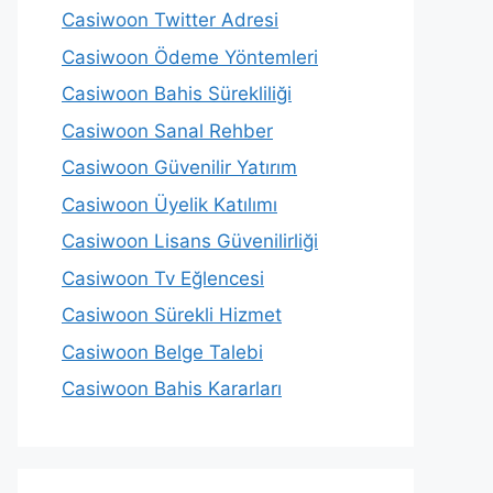
Casiwoon Twitter Adresi
Casiwoon Ödeme Yöntemleri
Casiwoon Bahis Sürekliliği
Casiwoon Sanal Rehber
Casiwoon Güvenilir Yatırım
Casiwoon Üyelik Katılımı
Casiwoon Lisans Güvenilirliği
Casiwoon Tv Eğlencesi
Casiwoon Sürekli Hizmet
Casiwoon Belge Talebi
Casiwoon Bahis Kararları