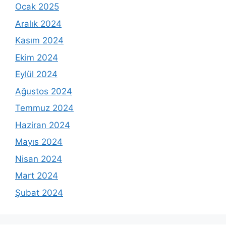
Ocak 2025
Aralık 2024
Kasım 2024
Ekim 2024
Eylül 2024
Ağustos 2024
Temmuz 2024
Haziran 2024
Mayıs 2024
Nisan 2024
Mart 2024
Şubat 2024