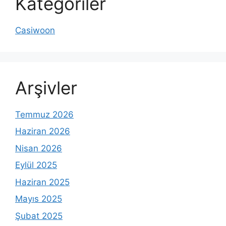
Kategoriler
Casiwoon
Arşivler
Temmuz 2026
Haziran 2026
Nisan 2026
Eylül 2025
Haziran 2025
Mayıs 2025
Şubat 2025