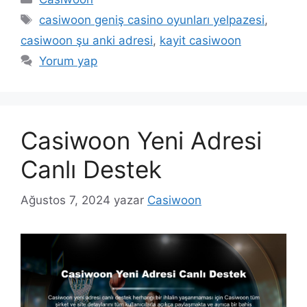
Etiketler
casiwoon geniş casino oyunları yelpazesi
,
casiwoon şu anki adresi
,
kayit casiwoon
Yorum yap
Casiwoon Yeni Adresi
Canlı Destek
Ağustos 7, 2024
yazar
Casiwoon