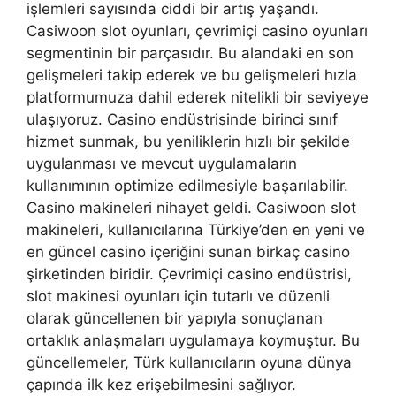
işlemleri sayısında ciddi bir artış yaşandı.
Casiwoon slot oyunları, çevrimiçi casino oyunları
segmentinin bir parçasıdır. Bu alandaki en son
gelişmeleri takip ederek ve bu gelişmeleri hızla
platformumuza dahil ederek nitelikli bir seviyeye
ulaşıyoruz. Casino endüstrisinde birinci sınıf
hizmet sunmak, bu yeniliklerin hızlı bir şekilde
uygulanması ve mevcut uygulamaların
kullanımının optimize edilmesiyle başarılabilir.
Casino makineleri nihayet geldi. Casiwoon slot
makineleri, kullanıcılarına Türkiye’den en yeni ve
en güncel casino içeriğini sunan birkaç casino
şirketinden biridir. Çevrimiçi casino endüstrisi,
slot makinesi oyunları için tutarlı ve düzenli
olarak güncellenen bir yapıyla sonuçlanan
ortaklık anlaşmaları uygulamaya koymuştur. Bu
güncellemeler, Türk kullanıcıların oyuna dünya
çapında ilk kez erişebilmesini sağlıyor.