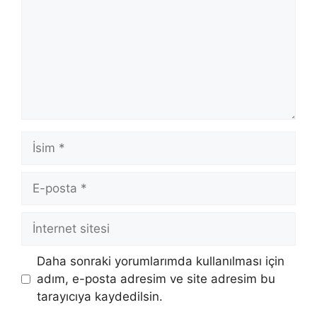
İsim
E-
posta
İnternet
sitesi
Daha sonraki yorumlarımda kullanılması için
adım, e-posta adresim ve site adresim bu
tarayıcıya kaydedilsin.