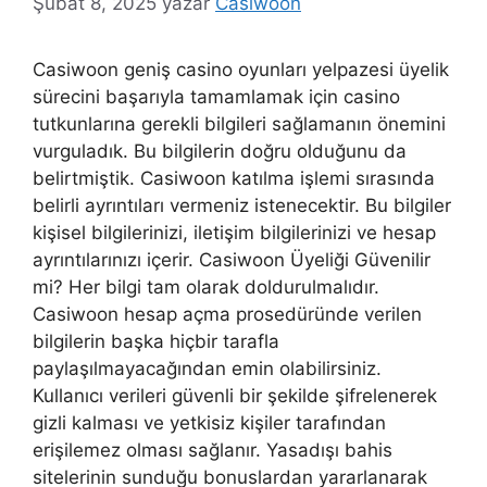
Şubat 8, 2025
yazar
Casiwoon
Casiwoon geniş casino oyunları yelpazesi üyelik
sürecini başarıyla tamamlamak için casino
tutkunlarına gerekli bilgileri sağlamanın önemini
vurguladık. Bu bilgilerin doğru olduğunu da
belirtmiştik. Casiwoon katılma işlemi sırasında
belirli ayrıntıları vermeniz istenecektir. Bu bilgiler
kişisel bilgilerinizi, iletişim bilgilerinizi ve hesap
ayrıntılarınızı içerir. Casiwoon Üyeliği Güvenilir
mi? Her bilgi tam olarak doldurulmalıdır.
Casiwoon hesap açma prosedüründe verilen
bilgilerin başka hiçbir tarafla
paylaşılmayacağından emin olabilirsiniz.
Kullanıcı verileri güvenli bir şekilde şifrelenerek
gizli kalması ve yetkisiz kişiler tarafından
erişilemez olması sağlanır. Yasadışı bahis
sitelerinin sunduğu bonuslardan yararlanarak