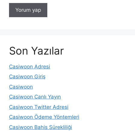
Son Yazılar
Casiwoon Adresi
Casiwoon Giriş
Casiwoon
Casiwoon Canlı Yayın
Casiwoon Twitter Adresi
Casiwoon Ödeme Yöntemleri
Casiwoon Bahis Sürekliliği