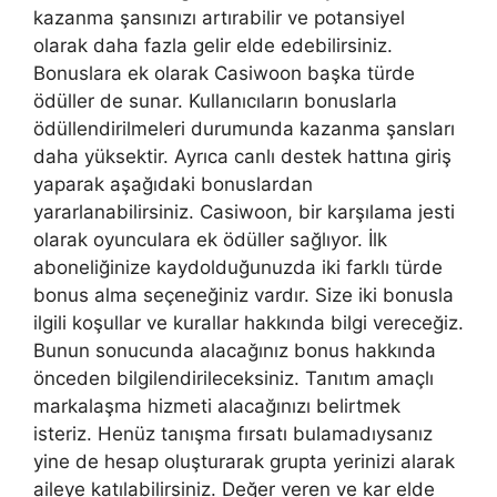
kazanma şansınızı artırabilir ve potansiyel
olarak daha fazla gelir elde edebilirsiniz.
Bonuslara ek olarak Casiwoon başka türde
ödüller de sunar. Kullanıcıların bonuslarla
ödüllendirilmeleri durumunda kazanma şansları
daha yüksektir. Ayrıca canlı destek hattına giriş
yaparak aşağıdaki bonuslardan
yararlanabilirsiniz. Casiwoon, bir karşılama jesti
olarak oyunculara ek ödüller sağlıyor. İlk
aboneliğinize kaydolduğunuzda iki farklı türde
bonus alma seçeneğiniz vardır. Size iki bonusla
ilgili koşullar ve kurallar hakkında bilgi vereceğiz.
Bunun sonucunda alacağınız bonus hakkında
önceden bilgilendirileceksiniz. Tanıtım amaçlı
markalaşma hizmeti alacağınızı belirtmek
isteriz. Henüz tanışma fırsatı bulamadıysanız
yine de hesap oluşturarak grupta yerinizi alarak
aileye katılabilirsiniz. Değer veren ve kar elde