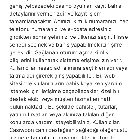
geniş yelpazedeki casino oyunları kayıt bahis
detaylarını vermenizdir ve kayıt işlemi
tamamlanacaktır. Adınızı, kimlik numaranızı, cep
telefonu numaranızı ve e-posta adresinizi
girdikten sonra şehrinizi ve ülkenizi seçin. Hisse
senedi seçmek ve bahis yapabilmek için şifre
gereklidir. Sağlanan oturum açma kimlik
bilgilerini kullanarak sisteme erişime izin verir.
Kullanıcılar hesap adı alanına seçtikleri adı veya
takma adı girerek giriş yapabilirler. Bu web
sitesinde kullanıcıların bahis koyarken yardım
istemek için iletişime geçebilecekleri özel bir
destek ekibi veya müşteri hizmetleri hattı
bulunmaktadır. Bu şekilde bahisler, tutarlar,
yatırım fırsatları veya aklınıza takılan diğer
konularda yardım isteyebilirsiniz. Kullanıcılar,
Casiwoon canlı desteğinin sağladığı olağanüstü
hizmete tam olarak güvenmektedir. Tüm bu