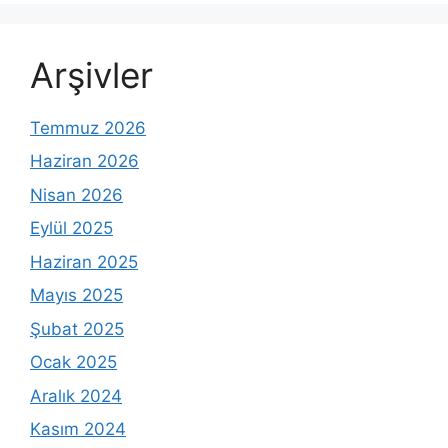
Arşivler
Temmuz 2026
Haziran 2026
Nisan 2026
Eylül 2025
Haziran 2025
Mayıs 2025
Şubat 2025
Ocak 2025
Aralık 2024
Kasım 2024