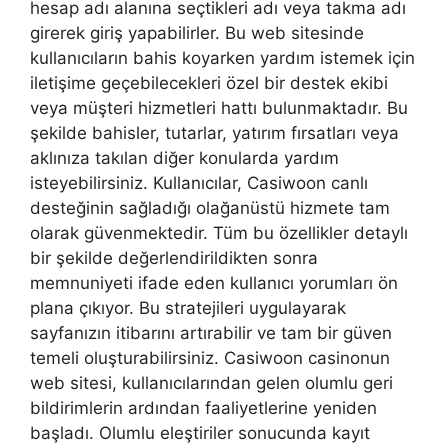
hesap adı alanına seçtikleri adı veya takma adı
girerek giriş yapabilirler. Bu web sitesinde
kullanıcıların bahis koyarken yardım istemek için
iletişime geçebilecekleri özel bir destek ekibi
veya müşteri hizmetleri hattı bulunmaktadır. Bu
şekilde bahisler, tutarlar, yatırım fırsatları veya
aklınıza takılan diğer konularda yardım
isteyebilirsiniz. Kullanıcılar, Casiwoon canlı
desteğinin sağladığı olağanüstü hizmete tam
olarak güvenmektedir. Tüm bu özellikler detaylı
bir şekilde değerlendirildikten sonra
memnuniyeti ifade eden kullanıcı yorumları ön
plana çıkıyor. Bu stratejileri uygulayarak
sayfanızın itibarını artırabilir ve tam bir güven
temeli oluşturabilirsiniz. Casiwoon casinonun
web sitesi, kullanıcılarından gelen olumlu geri
bildirimlerin ardından faaliyetlerine yeniden
başladı. Olumlu eleştiriler sonucunda kayıt