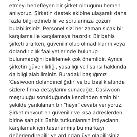
etmeyi hedefleyen bir şirket olduğunu hemen
anlıyoruz. Şirketin destek ekibine ulaşarak daha
fazla bilgi edinebilir ve sorularınıza çözüm
bulabilirsiniz. Personel sizi her zaman sıcak bir
karşılama ile karşılamaya hazırdır. Bir bahis
şirketi ararken, güvenilir olup olmadıklarını veya
dolandırıcılık faaliyetlerinde bulunup
bulunmadığını belirlemek çok önemlidir. Ayrıca
şirketin güvenilirliği, yasallığı ve lisansı hakkında
da bilgi alabilirsiniz. Buradaki başlığımız
‘Casiwoon dolandırıcılığıdır’ ve bu başlık altında
sizlere firma detaylarını sunacağız. Casiwoon
meşruluğu sorulduğunda kendinden emin bir
şekilde yankılanan bir “hayır” cevabı veriyoruz.
Şirket mevcut en güvenilir ve kısa adreslerden
birine sahiptir. Bahis tutkunlarının ihtiyaçlarını
karşılamak için tasarlanmış bu markayı
değerlendirebilir ve ardından üye olabilirsiniz.