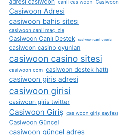
adresi casiwoon
canli casiwoon
Casiwoon
Casiwoon Adresi
casiwoon bahis sitesi
casiwoon canli maç izle
Casiwoon Canlı Destek
casiwoon canlı oyunlar
casiwoon casino oyunları
casiwoon casino sitesi
casiwoon destek hattı
casiwoon com
casiwoon giris adresi
casiwoon girisi
casiwoon giris twitter
Casiwoon Giriş
casiwoon giriş sayfası
Casiwoon Güncel
casiwoon güncel adres