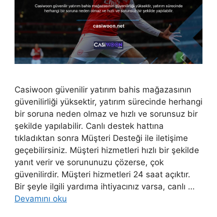
Casiwoon güvenilir yatırım bahis mağazasının
güvenilirliği yüksektir, yatırım sürecinde herhangi
bir soruna neden olmaz ve hızlı ve sorunsuz bir
şekilde yapılabilir. Canlı destek hattına
tıkladıktan sonra Müşteri Desteği ile iletişime
geçebilirsiniz. Müşteri hizmetleri hızlı bir şekilde
yanıt verir ve sorununuzu çözerse, çok
güvenilirdir. Müşteri hizmetleri 24 saat açıktır.
Bir şeyle ilgili yardıma ihtiyacınız varsa, canlı …
Devamını oku