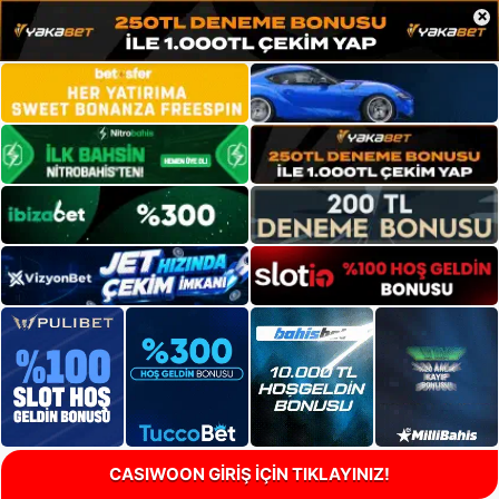
×
CASIWOON GİRİŞ İÇİN TIKLAYINIZ!