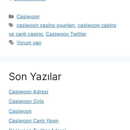
Kategoriler
Casiwoon
Etiketler
casiwoon casino oyunları
,
casiwoon casino
ve canlı casino
,
Casiwoon Twitter
Yorum yap
Son Yazılar
Casiwoon Adresi
Casiwoon Giriş
Casiwoon
Casiwoon Canlı Yayın