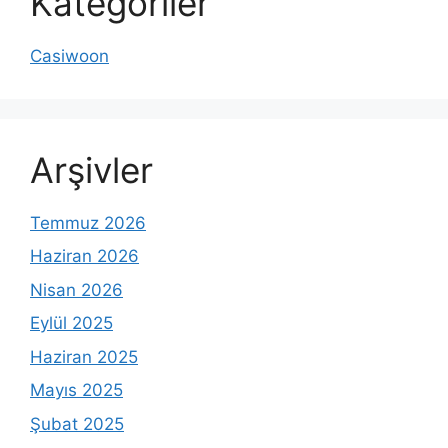
Kategoriler
Casiwoon
Arşivler
Temmuz 2026
Haziran 2026
Nisan 2026
Eylül 2025
Haziran 2025
Mayıs 2025
Şubat 2025