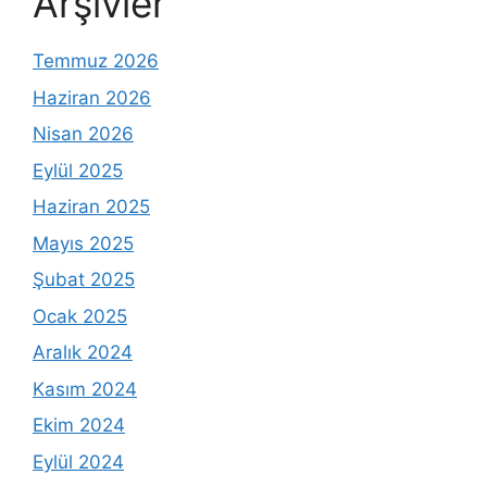
Arşivler
Temmuz 2026
Haziran 2026
Nisan 2026
Eylül 2025
Haziran 2025
Mayıs 2025
Şubat 2025
Ocak 2025
Aralık 2024
Kasım 2024
Ekim 2024
Eylül 2024