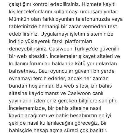
çalıştığını kontrol edebilirsiniz. Hizmete kayıtlı
kişiler telefonlarını kullanmayı umursamıyorlar.
Mümkün olan farklı oyunları telefonunuzda veya
tabletinizde herhangi bir zarar vermeden test
edebilirsiniz. Uygulamayı işletim sisteminize
indirip yükleyerek farklı platformları
deneyebilirsiniz. Casiwoon Türkiye’de güvenilir
bir web sitesidir. İncelemeler şikayet siteleri ve
kullanıcı forumları hakkında kötü yorumlardan
bahsetmez. Bazı oyuncular güvenli bir yerde
oynamayı tercih ederler, ancak her zaman
bundan hoşlanırlar. Bu web sitesi, bir bahis
sitesine kaydolmanız ve Casiwoon canlı
yayınlarını izlemeniz gereken bilgilere sahiptir.
İncelememizde, bir bahis sitesine nasıl
kaydolacağımızı ve bahis hesabınızın en iyi
şekilde nasıl kullanılacağını göreceğiz. Bir
bahisçide hesap açma süreci çok basittir.