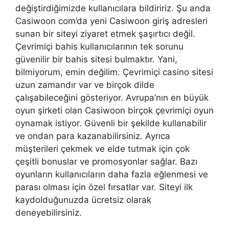
değiştirdiğimizde kullanıcılara bildiririz. Şu anda
Casiwoon com’da yeni Casiwoon giriş adresleri
sunan bir siteyi ziyaret etmek şaşırtıcı değil.
Çevrimiçi bahis kullanıcılarının tek sorunu
güvenilir bir bahis sitesi bulmaktır. Yani,
bilmiyorum, emin değilim. Çevrimiçi casino sitesi
uzun zamandır var ve birçok dilde
çalışabileceğini gösteriyor. Avrupa’nın en büyük
oyun şirketi olan Casiwoon birçok çevrimiçi oyun
oynamak istiyor. Güvenli bir şekilde kullanabilir
ve ondan para kazanabilirsiniz. Ayrıca
müşterileri çekmek ve elde tutmak için çok
çeşitli bonuslar ve promosyonlar sağlar. Bazı
oyunların kullanıcıların daha fazla eğlenmesi ve
parası olması için özel fırsatlar var. Siteyi ilk
kaydolduğunuzda ücretsiz olarak
deneyebilirsiniz.