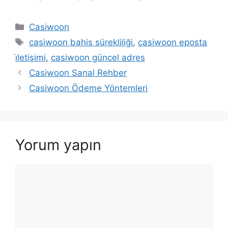
Kategoriler
Casiwoon
Etiketler
casiwoon bahis sürekliliği
,
casiwoon eposta
i̇letişimi
,
casiwoon güncel adres
Casiwoon Sanal Rehber
Casiwoon Ödeme Yöntemleri
Yorum yapın
Yorum