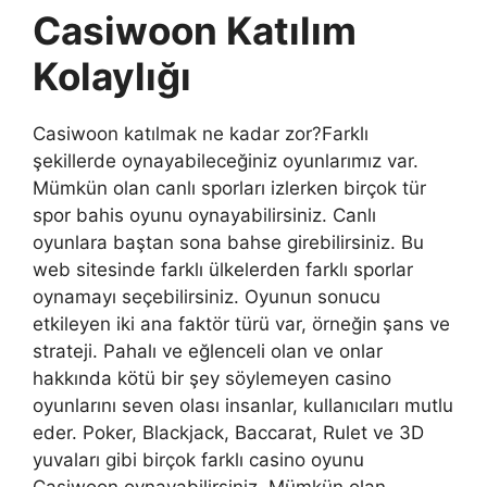
Casiwoon Katılım
Kolaylığı
Casiwoon katılmak ne kadar zor?Farklı
şekillerde oynayabileceğiniz oyunlarımız var.
Mümkün olan canlı sporları izlerken birçok tür
spor bahis oyunu oynayabilirsiniz. Canlı
oyunlara baştan sona bahse girebilirsiniz. Bu
web sitesinde farklı ülkelerden farklı sporlar
oynamayı seçebilirsiniz. Oyunun sonucu
etkileyen iki ana faktör türü var, örneğin şans ve
strateji. Pahalı ve eğlenceli olan ve onlar
hakkında kötü bir şey söylemeyen casino
oyunlarını seven olası insanlar, kullanıcıları mutlu
eder. Poker, Blackjack, Baccarat, Rulet ve 3D
yuvaları gibi birçok farklı casino oyunu
Casiwoon oynayabilirsiniz. Mümkün olan