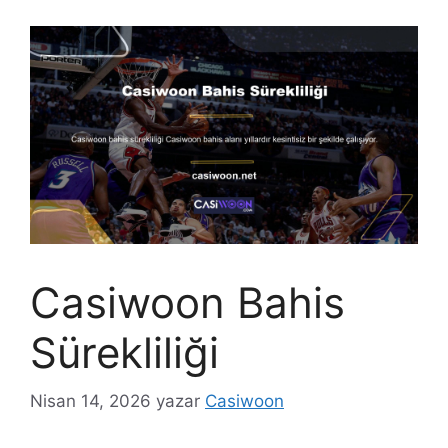
Casiwoon Bahis
Sürekliliği
Nisan 14, 2026
yazar
Casiwoon