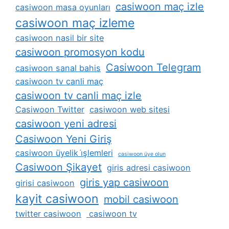
casiwoon maç izle
casiwoon masa oyunları
casiwoon maç izleme
casiwoon nasil bir site
casiwoon promosyon kodu
Casiwoon Telegram
casiwoon sanal bahis
casiwoon tv canli maç
casiwoon tv canli maç izle
Casiwoon Twitter
casiwoon web sitesi
casiwoon yeni adresi
Casiwoon Yeni Giriş
casiwoon üyelik i̇şlemleri
casiwoon üye olun
Casiwoon Şikayet
giris adresi casiwoon
giris yap casiwoon
girisi casiwoon
kayit casiwoon
mobil casiwoon
twitter casiwoon
casiwoon tv