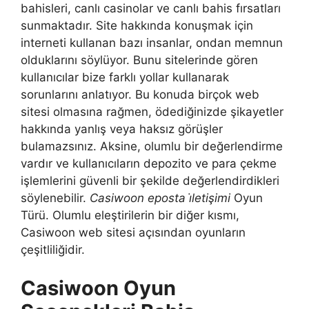
bahisleri, canlı casinolar ve canlı bahis fırsatları
sunmaktadır. Site hakkında konuşmak için
interneti kullanan bazı insanlar, ondan memnun
olduklarını söylüyor. Bunu sitelerinde gören
kullanıcılar bize farklı yollar kullanarak
sorunlarını anlatıyor. Bu konuda birçok web
sitesi olmasına rağmen, ödediğinizde şikayetler
hakkında yanlış veya haksız görüşler
bulamazsınız. Aksine, olumlu bir değerlendirme
vardır ve kullanıcıların depozito ve para çekme
işlemlerini güvenli bir şekilde değerlendirdikleri
söylenebilir.
Casiwoon eposta i̇letişimi
Oyun
Türü. Olumlu eleştirilerin bir diğer kısmı,
Casiwoon web sitesi açısından oyunların
çeşitliliğidir.
Casiwoon Oyun