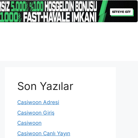
Son Yazılar
Casiwoon Adresi
Casiwoon Giriş
Casiwoon
Casiwoon Canlı Yayın