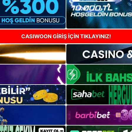
CASIWOON GİRİŞ İÇİN TIKLAYINIZ!