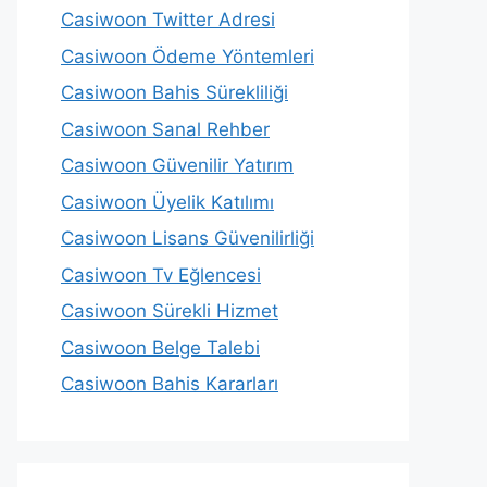
Casiwoon Twitter Adresi
Casiwoon Ödeme Yöntemleri
Casiwoon Bahis Sürekliliği
Casiwoon Sanal Rehber
Casiwoon Güvenilir Yatırım
Casiwoon Üyelik Katılımı
Casiwoon Lisans Güvenilirliği
Casiwoon Tv Eğlencesi
Casiwoon Sürekli Hizmet
Casiwoon Belge Talebi
Casiwoon Bahis Kararları