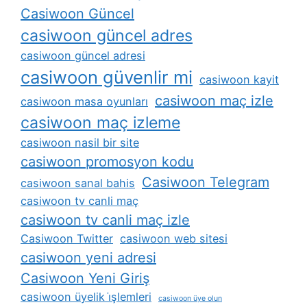
Casiwoon Güncel
casiwoon güncel adres
casiwoon güncel adresi
casiwoon güvenlir mi
casiwoon kayit
casiwoon maç izle
casiwoon masa oyunları
casiwoon maç izleme
casiwoon nasil bir site
casiwoon promosyon kodu
Casiwoon Telegram
casiwoon sanal bahis
casiwoon tv canli maç
casiwoon tv canli maç izle
Casiwoon Twitter
casiwoon web sitesi
casiwoon yeni adresi
Casiwoon Yeni Giriş
casiwoon üyelik i̇şlemleri
casiwoon üye olun