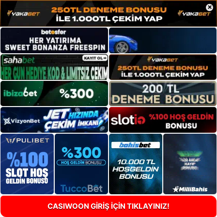
×
CASIWOON GİRİŞ İÇİN TIKLAYINIZ!