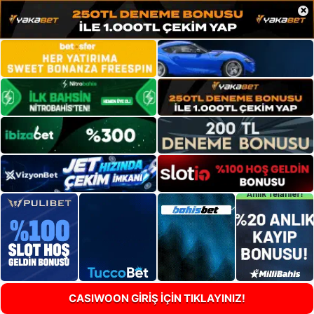
×
CASIWOON GİRİŞ İÇİN TIKLAYINIZ!