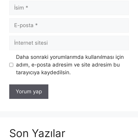
İsim
E-
posta
İnternet
sitesi
Daha sonraki yorumlarımda kullanılması için
adım, e-posta adresim ve site adresim bu
tarayıcıya kaydedilsin.
Son Yazılar