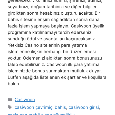
gerekecektir. Kullanıcı adınızı, şifrenizi, adınızı,
soyadınızı, doğum tarihinizi ve diğer bilgileri
girdikten sonra hesabınız oluşturulacaktır. Bir
bahis sitesine erişim sağladıktan sonra daha
fazla işlem yapmaya başlayın. Casiwoon üyelik
programına katılmamayı tercih ederseniz
sunduğu ödül ve avantajları kaçıracaksınız.
Yetkisiz Casino sitelerinin para yatırma
işlemlerine ilişkin herhangi bir düzenlemesi
yoktur. Ödemenizi aldıktan sonra bonusunuzu
talep edebilirsiniz. Casiwoon ilk para yatırma
işleminizde bonus sunmaktan mutluluk duyar.
Lütfen aşağıda listelenen ek şartlar ve koşullara
bakın.
Kategoriler
Casiwoon
Etiketler
casiwoon çevrimiçi bahis
,
casiwoon girisi
,