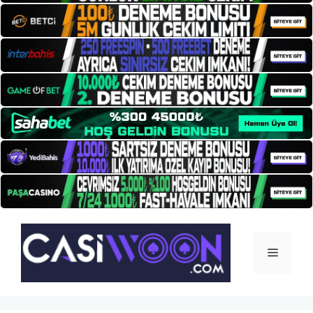
İçeriğe
atla
Menü