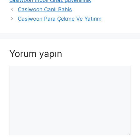
casiwoon mobil cihaz güvenilirlik
Casiwoon Canlı Bahis
Casiwoon Para Çekme Ve Yatırım
Yorum yapın
Yorum