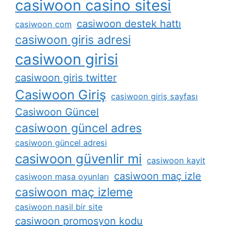
casiwoon casino sitesi
casiwoon destek hattı
casiwoon com
casiwoon giris adresi
casiwoon girisi
casiwoon giris twitter
Casiwoon Giriş
casiwoon giriş sayfası
Casiwoon Güncel
casiwoon güncel adres
casiwoon güncel adresi
casiwoon güvenlir mi
casiwoon kayit
casiwoon maç izle
casiwoon masa oyunları
casiwoon maç izleme
casiwoon nasil bir site
casiwoon promosyon kodu