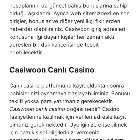
hesaplarının da güncel bahis bonuslarına sahip
olduğu açıklandı. Ayrıca web sitemizdeki en son
girişler, bonuslar ve diğer yenilikçi fikirlerden
haberdar olabilirsiniz. Casiwoon giriş adresleri
konusuna ilgi duyan kişiler her zaman aktif
adresleri bir dakika içerisinde tespit
edebilecektir.
Casiwoon Canlı Casino
Canlı casino platformuna kayıt olduktan sonra
bahislerinizi oynamaya başlayabilirsiniz. Bonusu
teklifi yoksa para yatırmanız gerekecektir.
Casiwoon canlı casino
doğası nedir? Casino
faaliyetlerine katılmak için verilen adresle kayıt
olmanız gerekmektedir. Üyeliğinize erişebilmek
için bazı kişisel bilgilerinizi vermeniz