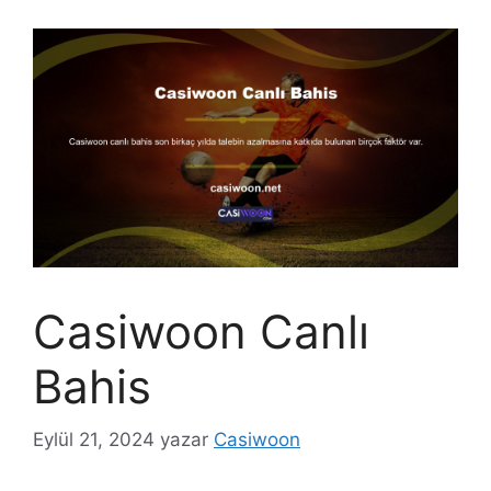
Casiwoon Canlı
Bahis
Eylül 21, 2024
yazar
Casiwoon