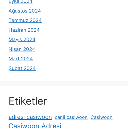
Eylül 2024
Ağustos 2024
Temmuz 2024
Haziran 2024
Mayıs 2024
Nisan 2024
Mart 2024
Şubat 2024
Etiketler
adresi casiwoon
canli casiwoon
Casiwoon
Casiwoon Adresi