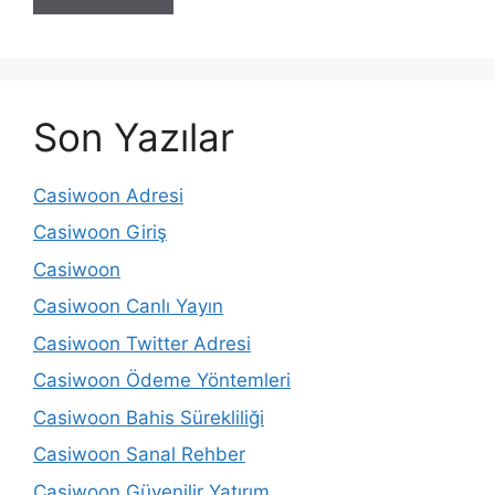
Son Yazılar
Casiwoon Adresi
Casiwoon Giriş
Casiwoon
Casiwoon Canlı Yayın
Casiwoon Twitter Adresi
Casiwoon Ödeme Yöntemleri
Casiwoon Bahis Sürekliliği
Casiwoon Sanal Rehber
Casiwoon Güvenilir Yatırım