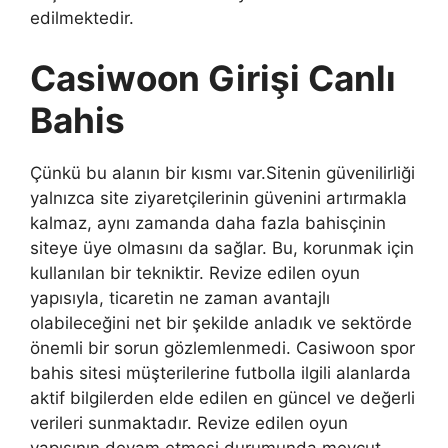
edilmektedir.
Casiwoon Girişi Canlı
Bahis
Çünkü bu alanın bir kısmı var.Sitenin güvenilirliği
yalnızca site ziyaretçilerinin güvenini artırmakla
kalmaz, aynı zamanda daha fazla bahisçinin
siteye üye olmasını da sağlar. Bu, korunmak için
kullanılan bir tekniktir. Revize edilen oyun
yapısıyla, ticaretin ne zaman avantajlı
olabileceğini net bir şekilde anladık ve sektörde
önemli bir sorun gözlemlenmedi. Casiwoon spor
bahis sitesi müşterilerine futbolla ilgili alanlarda
aktif bilgilerden elde edilen en güncel ve değerli
verileri sunmaktadır. Revize edilen oyun
yapısının devam etmesi durumunda mevcut