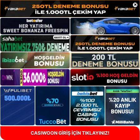
×
CASIWOON GİRİŞ İÇİN TIKLAYINIZ!