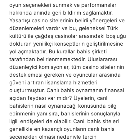
oyun seçenekleri sunmak ve performansları
hakkında anında geri bildirim sağlamaktır.
Yasadışı casino sitelerinin belirli yönergeleri ve
düzenlemeleri vardır ve bu, geleneksel Türk
kültürü ile çağdaş casinolar arasındaki boşluğu
dolduran yenilikçi konseptlerin geliştirilmesine
yol açmaktadır. Bu kurallar bahis şirketi
tarafından belirlenmemektedir. Uluslararası
düzenleyici komisyonlar, tüm casino sitelerinin
desteklemesi gereken ve oyuncular arasında
güveni artıran lisanslama hizmetleri
oluşturmuştur. Canlı bahis oynamanın finansal
açıdan faydası var mıdır? Üyelerin, canlı
bahislerin nasıl oynanacağı konusunda bilgi
edinmenin yanı sıra, bahislerinin sonuçlarıyla
ilgili endişeleri de olabilir. Canlı bahis siteleri
genellikle en kazançlı oyunların canlı bahis
seçenekleri olması nedeniyle tercih