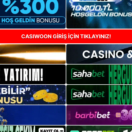
CASIWOON GİRİŞ İÇİN TIKLAYINIZ!