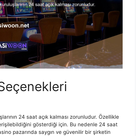
Seçenekleri
arının 24 saat açık kalması zorunludur. Özellikle
işilebildiğini gösterdiği için. Bu nedenle 24 saat
sino pazarında saygın ve güvenilir bir şirketin