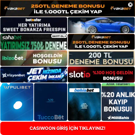
×
CASIWOON GİRİŞ İÇİN TIKLAYINIZ!