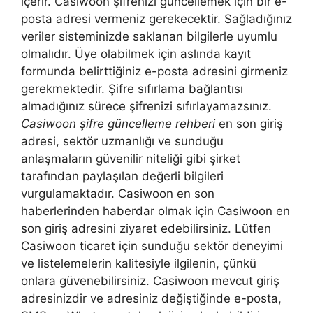
içerir. Casiwoon şifrenizi güncellemek için bir e-
posta adresi vermeniz gerekecektir. Sağladığınız
veriler sisteminizde saklanan bilgilerle uyumlu
olmalıdır. Üye olabilmek için aslında kayıt
formunda belirttiğiniz e-posta adresini girmeniz
gerekmektedir. Şifre sıfırlama bağlantısı
almadığınız sürece şifrenizi sıfırlayamazsınız.
Casiwoon şifre güncelleme rehberi
en son giriş
adresi, sektör uzmanlığı ve sunduğu
anlaşmaların güvenilir niteliği gibi şirket
tarafından paylaşılan değerli bilgileri
vurgulamaktadır. Casiwoon en son
haberlerinden haberdar olmak için Casiwoon en
son giriş adresini ziyaret edebilirsiniz. Lütfen
Casiwoon ticaret için sunduğu sektör deneyimi
ve listelemelerin kalitesiyle ilgilenin, çünkü
onlara güvenebilirsiniz. Casiwoon mevcut giriş
adresinizdir ve adresiniz değiştiğinde e-posta,