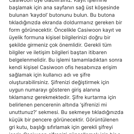
başlamak için ana sayfanın sağ üst köşesinde
bulunan ‘kaydol’ butonunu bulun. Bu butona
tıkladığınızda ekranda doldurmanız gereken bir
form görünecektir. Öncelikle Casiwoon kayıt ve
üyelik formuna kişisel bilgilerinizi doğru bir
şekilde girmeniz çok önemlidir. Gerekli tüm
bilgiler ve iletişim bilgileri baştan itibaren
belgelenmelidir. Bu işlemi tamamladıktan sonra
kendi kişisel Casiwoon ofis hesabınıza erişim
sağlamak için kullanıcı adı ve şifre
oluşturabilirsiniz. Şifrenizi değiştirmek için
uygun numarayı gösteren giriş alanına
tıklamanız gerekmektedir. Şifre kurtarma için
belirlenen pencerenin altında ‘şifrenizi mi
unuttunuz?’ sekmesi. Bu sekmeye tıkladığınızda
küçük bir pencere görünecektir. Görüntülenen
gri kutu, başlığı sıfırlamak için gerekli şifreyi