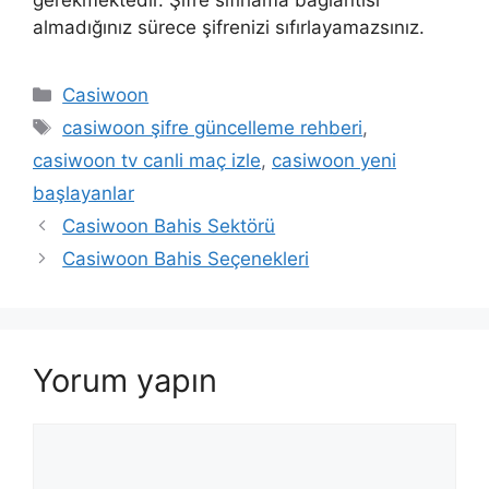
gerekmektedir. Şifre sıfırlama bağlantısı
almadığınız sürece şifrenizi sıfırlayamazsınız.
Kategoriler
Casiwoon
Etiketler
casiwoon şifre güncelleme rehberi
,
casiwoon tv canli maç izle
,
casiwoon yeni
başlayanlar
Casiwoon Bahis Sektörü
Casiwoon Bahis Seçenekleri
Yorum yapın
Yorum