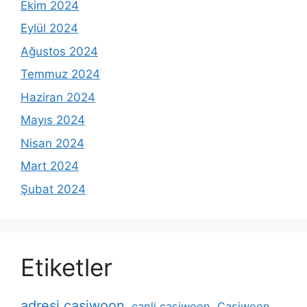
Ekim 2024
Eylül 2024
Ağustos 2024
Temmuz 2024
Haziran 2024
Mayıs 2024
Nisan 2024
Mart 2024
Şubat 2024
Etiketler
adresi casiwoon
canli casiwoon
Casiwoon