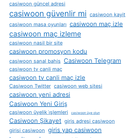
casiwoon güncel adresi
casiwoon güvenlir mi
casiwoon kayit
casiwoon maç izle
casiwoon masa oyunları
casiwoon maç izleme
casiwoon nasil bir site
casiwoon promosyon kodu
Casiwoon Telegram
casiwoon sanal bahis
casiwoon tv canli maç
casiwoon tv canli maç izle
Casiwoon Twitter
casiwoon web sitesi
casiwoon yeni adresi
Casiwoon Yeni Giriş
casiwoon üyelik i̇şlemleri
casiwoon üye olun
Casiwoon Şikayet
giris adresi casiwoon
giris yap casiwoon
girisi casiwoon