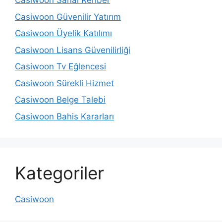
Casiwoon Sanal Rehber
Casiwoon Güvenilir Yatırım
Casiwoon Üyelik Katılımı
Casiwoon Lisans Güvenilirliği
Casiwoon Tv Eğlencesi
Casiwoon Sürekli Hizmet
Casiwoon Belge Talebi
Casiwoon Bahis Kararları
Kategoriler
Casiwoon