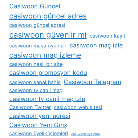
Casiwoon Güncel
casiwoon güncel adres
casiwoon güncel adresi
casiwoon güvenlir mi
casiwoon kayit
casiwoon maç izle
casiwoon masa oyunları
casiwoon maç izleme
casiwoon nasil bir site
casiwoon promosyon kodu
Casiwoon Telegram
casiwoon sanal bahis
casiwoon tv canli maç
casiwoon tv canli maç izle
Casiwoon Twitter
casiwoon web sitesi
casiwoon yeni adresi
Casiwoon Yeni Giriş
casiwoon üyelik i̇şlemleri
casiwoon üye olun