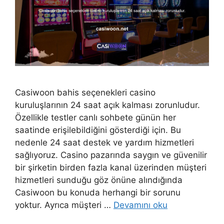
Casiwoon bahis seçenekleri casino
kuruluşlarının 24 saat açık kalması zorunludur.
Özellikle testler canlı sohbete günün her
saatinde erişilebildiğini gösterdiği için. Bu
nedenle 24 saat destek ve yardım hizmetleri
sağlıyoruz. Casino pazarında saygın ve güvenilir
bir şirketin birden fazla kanal üzerinden müşteri
hizmetleri sunduğu göz önüne alındığında
Casiwoon bu konuda herhangi bir sorunu
yoktur. Ayrıca müşteri …
Devamını oku