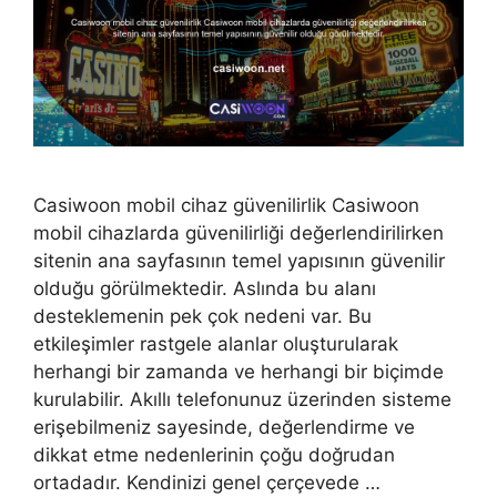
Casiwoon mobil cihaz güvenilirlik Casiwoon
mobil cihazlarda güvenilirliği değerlendirilirken
sitenin ana sayfasının temel yapısının güvenilir
olduğu görülmektedir. Aslında bu alanı
desteklemenin pek çok nedeni var. Bu
etkileşimler rastgele alanlar oluşturularak
herhangi bir zamanda ve herhangi bir biçimde
kurulabilir. Akıllı telefonunuz üzerinden sisteme
erişebilmeniz sayesinde, değerlendirme ve
dikkat etme nedenlerinin çoğu doğrudan
ortadadır. Kendinizi genel çerçevede …