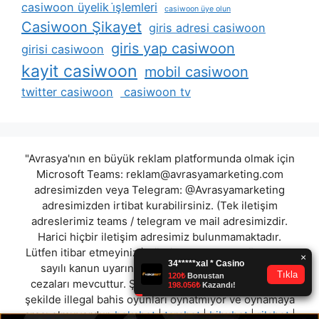
casiwoon üyelik i̇şlemleri
casiwoon üye olun
Casiwoon Şikayet
giris adresi casiwoon
giris yap casiwoon
girisi casiwoon
kayit casiwoon
mobil casiwoon
twitter casiwoon
casiwoon tv
"Avrasya'nın en büyük reklam platformunda olmak için
Microsoft Teams:
reklam@avrasyamarketing.com
adresimizden veya Telegram: @Avrasyamarketing
adresimizden irtibat kurabilirsiniz. (Tek iletişim
adreslerimiz teams / telegram ve mail adresimizdir.
Harici hiçbir iletişim adresimiz bulunmamaktadır.
Lütfen itibar etmeyiniz.) Türkiye yasalarına göre 7258
sayılı kanun uyarınca yasa dışı bahis oynamanın
cezaları mevcuttur. Şu an bulunduğunuz site hiç bir
şekilde illegal bahis oyunları oynatmıyor ve oynamaya
aracı olmuyordur.
bekabet
|
tarabet
|
bibubet
|
rilabet
|