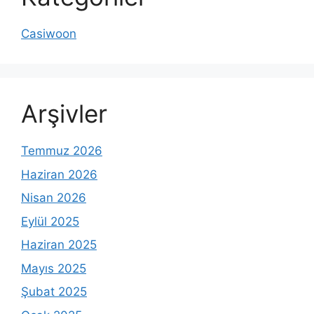
Casiwoon
Arşivler
Temmuz 2026
Haziran 2026
Nisan 2026
Eylül 2025
Haziran 2025
Mayıs 2025
Şubat 2025