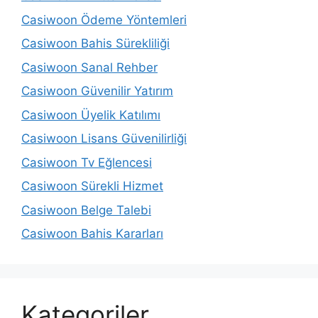
Casiwoon Ödeme Yöntemleri
Casiwoon Bahis Sürekliliği
Casiwoon Sanal Rehber
Casiwoon Güvenilir Yatırım
Casiwoon Üyelik Katılımı
Casiwoon Lisans Güvenilirliği
Casiwoon Tv Eğlencesi
Casiwoon Sürekli Hizmet
Casiwoon Belge Talebi
Casiwoon Bahis Kararları
Kategoriler