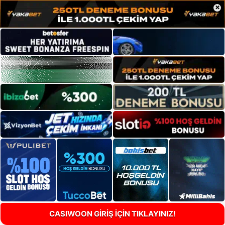
×
CASIWOON GİRİŞ İÇİN TIKLAYINIZ!