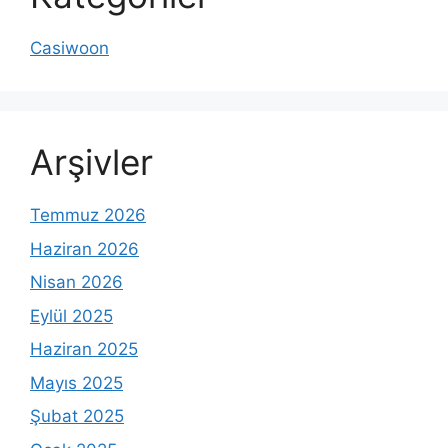
Casiwoon
Arşivler
Temmuz 2026
Haziran 2026
Nisan 2026
Eylül 2025
Haziran 2025
Mayıs 2025
Şubat 2025