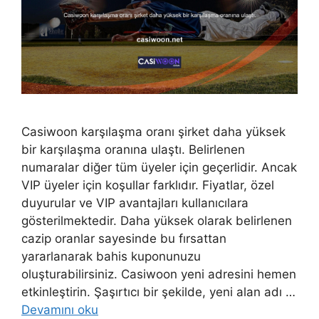
Casiwoon karşılaşma oranı şirket daha yüksek
bir karşılaşma oranına ulaştı. Belirlenen
numaralar diğer tüm üyeler için geçerlidir. Ancak
VIP üyeler için koşullar farklıdır. Fiyatlar, özel
duyurular ve VIP avantajları kullanıcılara
gösterilmektedir. Daha yüksek olarak belirlenen
cazip oranlar sayesinde bu fırsattan
yararlanarak bahis kuponunuzu
oluşturabilirsiniz. Casiwoon yeni adresini hemen
etkinleştirin. Şaşırtıcı bir şekilde, yeni alan adı …
Devamını oku