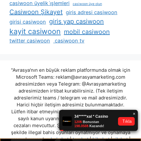
casiwoon üyelik i̇şlemleri
casiwoon üye olun
Casiwoon Şikayet
giris adresi casiwoon
giris yap casiwoon
girisi casiwoon
kayit casiwoon
mobil casiwoon
twitter casiwoon
casiwoon tv
"Avrasya'nın en büyük reklam platformunda olmak için
Microsoft Teams:
reklam@avrasyamarketing.com
adresimizden veya Telegram: @Avrasyamarketing
adresimizden irtibat kurabilirsiniz. (Tek iletişim
adreslerimiz teams / telegram ve mail adresimizdir.
Harici hiçbir iletişim adresimiz bulunmamaktadır.
Lütfen itibar etmeyiniz.) Türkiye yasalarına göre 7258
sayılı kanun uyarınca yasa dışı bahis oynamanın
cezaları mevcuttur. Şu an bulunduğunuz site hiç bir
şekilde illegal bahis oyunları oynatmıyor ve oynamaya
aracı olmuyordur.
bekabet
|
tarabet
|
bibubet
|
rilabet
|