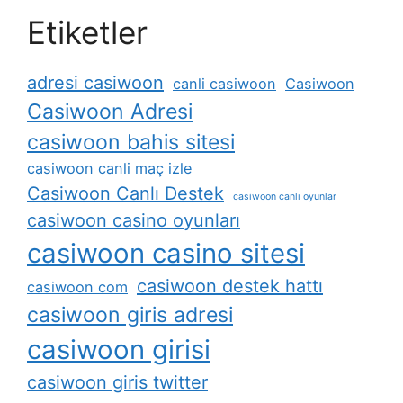
Etiketler
adresi casiwoon
canli casiwoon
Casiwoon
Casiwoon Adresi
casiwoon bahis sitesi
casiwoon canli maç izle
Casiwoon Canlı Destek
casiwoon canlı oyunlar
casiwoon casino oyunları
casiwoon casino sitesi
casiwoon destek hattı
casiwoon com
casiwoon giris adresi
casiwoon girisi
casiwoon giris twitter