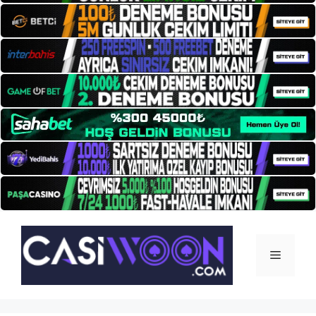
İçeriğe
atla
Menü