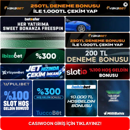
×
CASIWOON GİRİŞ İÇİN TIKLAYINIZ!