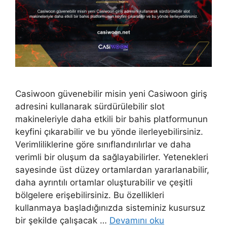
Casiwoon güvenebilir misin yeni Casiwoon giriş
adresini kullanarak sürdürülebilir slot
makineleriyle daha etkili bir bahis platformunun
keyfini çıkarabilir ve bu yönde ilerleyebilirsiniz.
Verimliliklerine göre sınıflandırılırlar ve daha
verimli bir oluşum da sağlayabilirler. Yetenekleri
sayesinde üst düzey ortamlardan yararlanabilir,
daha ayrıntılı ortamlar oluşturabilir ve çeşitli
bölgelere erişebilirsiniz. Bu özellikleri
kullanmaya başladığınızda sisteminiz kusursuz
bir şekilde çalışacak …
Devamını oku