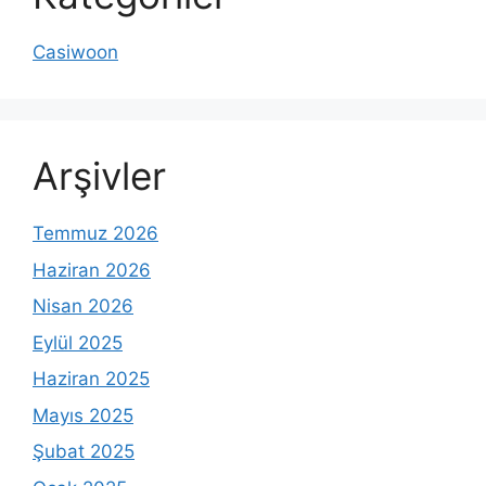
Casiwoon
Arşivler
Temmuz 2026
Haziran 2026
Nisan 2026
Eylül 2025
Haziran 2025
Mayıs 2025
Şubat 2025