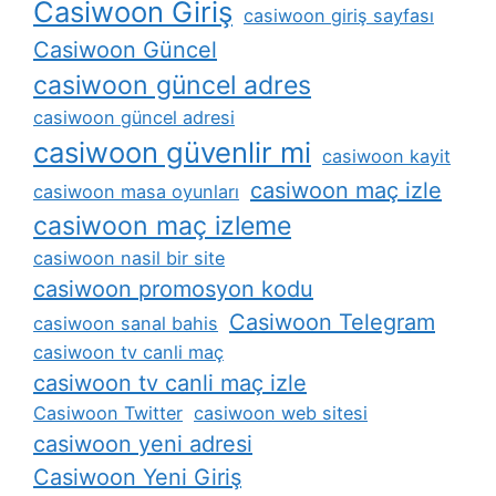
Casiwoon Giriş
casiwoon giriş sayfası
Casiwoon Güncel
casiwoon güncel adres
casiwoon güncel adresi
casiwoon güvenlir mi
casiwoon kayit
casiwoon maç izle
casiwoon masa oyunları
casiwoon maç izleme
casiwoon nasil bir site
casiwoon promosyon kodu
Casiwoon Telegram
casiwoon sanal bahis
casiwoon tv canli maç
casiwoon tv canli maç izle
Casiwoon Twitter
casiwoon web sitesi
casiwoon yeni adresi
Casiwoon Yeni Giriş