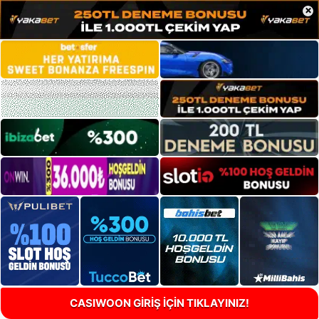
×
CASIWOON GİRİŞ İÇİN TIKLAYINIZ!