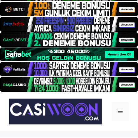
İçeriğe
atla
Menü