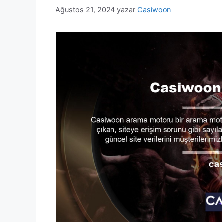
Ağustos 21, 2024
yazar
Casiwoon