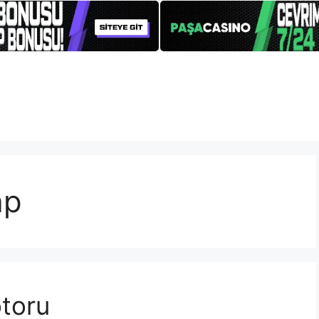
ap
toru