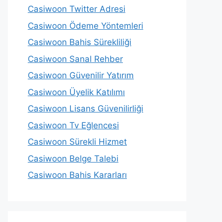
Casiwoon Twitter Adresi
Casiwoon Ödeme Yöntemleri
Casiwoon Bahis Sürekliliği
Casiwoon Sanal Rehber
Casiwoon Güvenilir Yatırım
Casiwoon Üyelik Katılımı
Casiwoon Lisans Güvenilirliği
Casiwoon Tv Eğlencesi
Casiwoon Sürekli Hizmet
Casiwoon Belge Talebi
Casiwoon Bahis Kararları