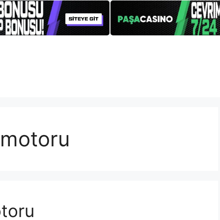
 motoru
toru