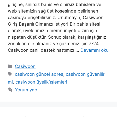
girişine, sınırsız bahis ve sınırsız bahislere ve
web sitemizin sağ üst köşesinde belirlenen
casinoya erişebilirsiniz. Unutmayın, Casiwoon
Giriş Başarılı Olmanızı İstiyor! Bir bahis sitesi
olarak, üyelerimizin memnuniyeti bizim için
nispeten düşüktür. Sonuç olarak, karşılaştığınız
zorlukları ele almanız ve çözmeniz için 7-24
Casiwoon canlı destek hattımızı …
Devamını oku
Kategoriler
Casiwoon
Etiketler
casiwoon güncel adres
,
casiwoon güvenilir
mi
,
casiwoon üyelik i̇şlemleri
Yorum yap