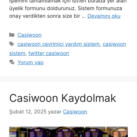
işlemini tamamlamak için lütfen burada yer alan
üyelik formunu doldurunuz. Sistem formunuza
onay verdikten sonra size bir …
Devamını oku
Kategoriler
Casiwoon
Etiketler
casiwoon çevrimiçi yardım sistem
,
casiwoon
sistem
,
twitter casiwoon
Yorum yap
Casiwoon Kaydolmak
Şubat 12, 2025
yazar
Casiwoon