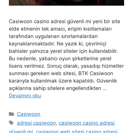
Casiwoon casino adresi güvenli mi yeni bir site
elde etmenin tek amacı, erişim kısıtlamaları
tarafından uygulanan sınırlamalardan
kaynaklanmaktadır. Ne yazık ki, çevrimiçi
bahisler yalnızca yerel siteler için kullanılabilir.
Bu nedenle, yabancı oyun şirketlerine yerel
lisans verilmez. Sonuç olarak, yasadışı hizmetler
sunması gereken web sitesi, BTK Casiwoon
kararıyla kullanılmak üzere kapatıldı. Güvenlik
açıklarına sahip sitelere engellendikten …
Devamını oku
Kategoriler
Casiwoon
Etiketler
adresi casiwoon
,
casiwoon casino adresi
güvenli mi
,
casiwoon web sitesi casino adresi