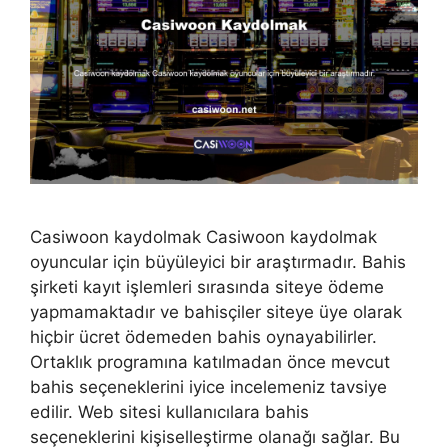
Casiwoon kaydolmak Casiwoon kaydolmak
oyuncular için büyüleyici bir araştırmadır. Bahis
şirketi kayıt işlemleri sırasında siteye ödeme
yapmamaktadır ve bahisçiler siteye üye olarak
hiçbir ücret ödemeden bahis oynayabilirler.
Ortaklık programına katılmadan önce mevcut
bahis seçeneklerini iyice incelemeniz tavsiye
edilir. Web sitesi kullanıcılara bahis
seçeneklerini kişiselleştirme olanağı sağlar. Bu