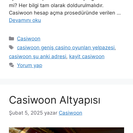
mi? Her bilgi tam olarak doldurulmalıdır.
Casiwoon hesap açma prosedüründe verilen …
Devamını oku
Kategoriler
Casiwoon
Etiketler
casiwoon geniş casino oyunları yelpazesi
,
casiwoon şu anki adresi
,
kayit casiwoon
Yorum yap
Casiwoon Altyapısı
Şubat 5, 2025
yazar
Casiwoon