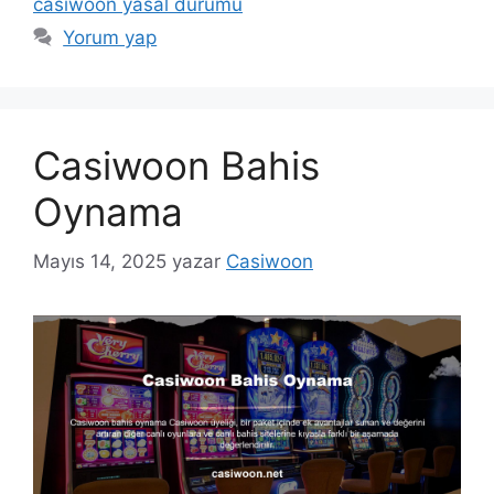
casiwoon yasal durumu
Yorum yap
Casiwoon Bahis
Oynama
Mayıs 14, 2025
yazar
Casiwoon