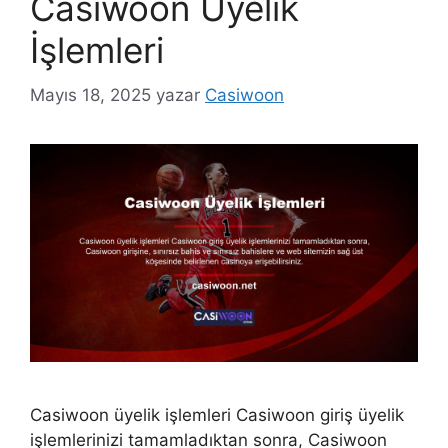
Casiwoon Üyelik
İşlemleri
Mayıs 18, 2025
yazar
Casiwoon
Casiwoon üyelik işlemleri Casiwoon giriş üyelik
işlemlerinizi tamamladıktan sonra, Casiwoon