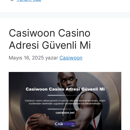
Casiwoon Casino
Adresi Güvenli Mi
Mayıs 16, 2025
yazar
Casiwoon