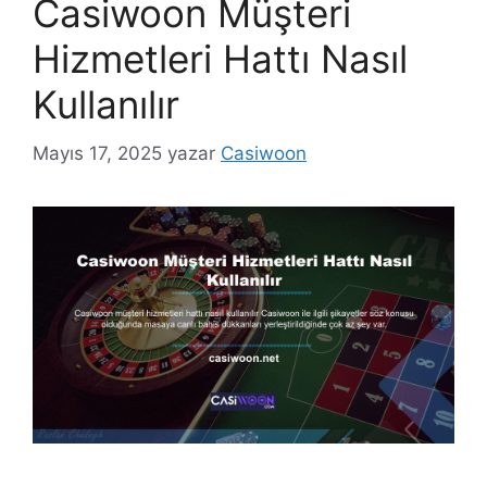
Casiwoon Müşteri
Hizmetleri Hattı Nasıl
Kullanılır
Mayıs 17, 2025
yazar
Casiwoon