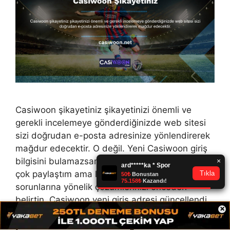
Casiwoon şikayetiniz şikayetinizi önemli ve
gerekli incelemeye gönderdiğinizde web sitesi
sizi doğrudan e-posta adresinize yönlendirerek
mağdur edecektir. O değil. Yeni Casiwoon giriş
bilgisini bulamazsam ne yapmalıyım? Elbette
çok paylaştım ama lütfen site erişilebilirlik
sorunlarına yönelik çözümlerinizi önceden
belirtin. Casiwoon yeni giriş adresi güncellendi.
×
Ayrıca zamanınızı boşa harcamayın. Bilgi için
yalnızca arama motorlarına güvenmekten