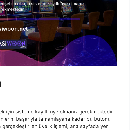
m
ek için sisteme kayıtlı üye olmanız gerekmektedir.
şlemlerini başarıyla tamamlayana kadar bu butonu
gerçekleştirilen üyelik işlemi, ana sayfada yer