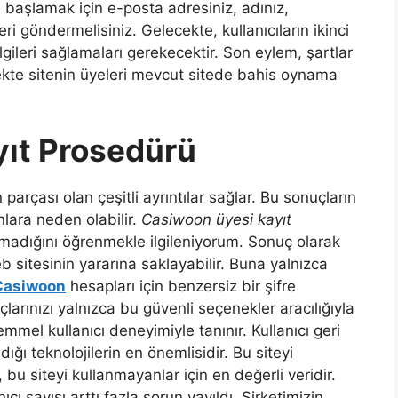
e başlamak için e-posta adresiniz, adınız,
leri göndermelisiniz. Gelecekte, kullanıcıların ikinci
ilgileri sağlamaları gerekecektir. Son eylem, şartlar
ekte sitenin üyeleri mevcut sitede bahis oynama
ıt Prosedürü
 parçası olan çeşitli ayrıntılar sağlar. Bu sonuçların
lara neden olabilir.
Casiwoon üyesi kayıt
 olmadığını öğrenmekle ilgileniyorum. Sonuç olarak
b sitesinin yararına saklayabilir. Buna yalnızca
Casiwoon
hesapları için benzersiz bir şifre
çlarınızı yalnızca bu güvenli seçenekler aracılığıyla
mmel kullanıcı deneyimiyle tanınır. Kullanıcı geri
ğı teknolojilerin en önemlisidir. Bu siteyi
i, bu siteyi kullanmayanlar için en değerli veridir.
ı sayısı arttı fazla sorun yayıldı. Şirketimizin