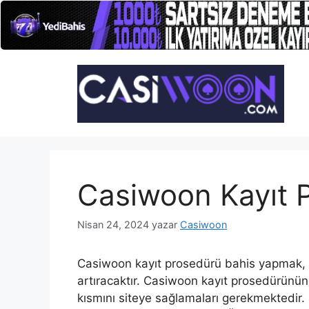
İçeriğe
atla
Casiwoon Kayıt 
Nisan 24, 2024
yazar
Casiwoon
Casiwoon kayıt prosedürü bahis yapmak, 
artıracaktır. Casiwoon kayıt prosedürünün b
kısmını siteye sağlamaları gerekmektedir.