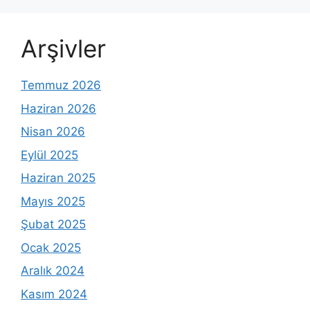
Arşivler
Temmuz 2026
Haziran 2026
Nisan 2026
Eylül 2025
Haziran 2025
Mayıs 2025
Şubat 2025
Ocak 2025
Aralık 2024
Kasım 2024