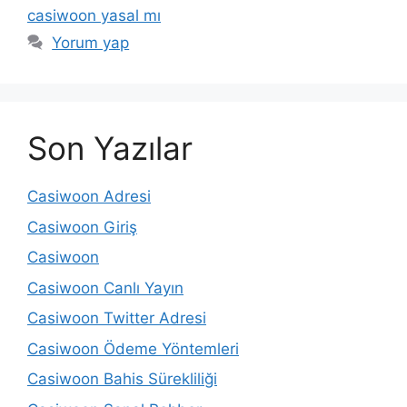
casiwoon yasal mı
Yorum yap
Son Yazılar
Casiwoon Adresi
Casiwoon Giriş
Casiwoon
Casiwoon Canlı Yayın
Casiwoon Twitter Adresi
Casiwoon Ödeme Yöntemleri
Casiwoon Bahis Sürekliliği