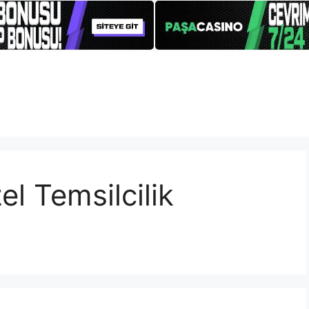
l Temsilcilik