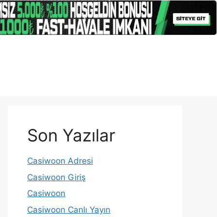
Son Yazılar
Casiwoon Adresi
Casiwoon Giriş
Casiwoon
Casiwoon Canlı Yayın