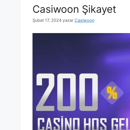
Casiwoon Şikayet
Şubat 17, 2024
yazar
Casiwoon