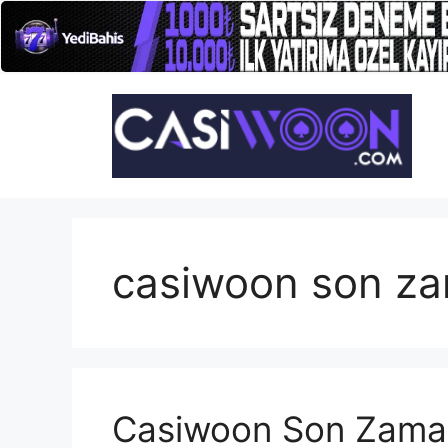
İçeriğe
atla
casiwoon son za
Casiwoon Son Zama