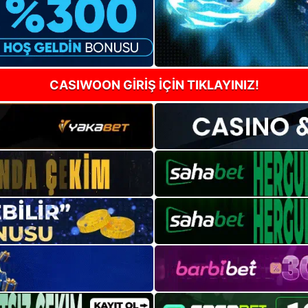
CASIWOON GİRİŞ İÇİN TIKLAYINIZ!