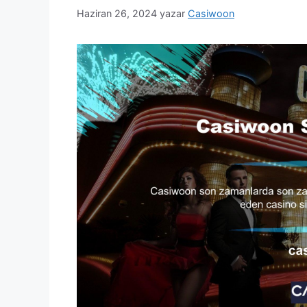
Haziran 26, 2024
yazar
Casiwoon