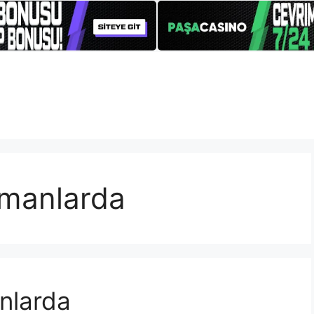
manlarda
nlarda