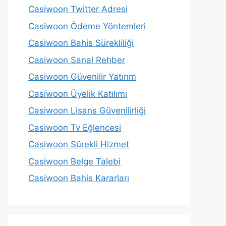
Casiwoon Twitter Adresi
Casiwoon Ödeme Yöntemleri
Casiwoon Bahis Sürekliliği
Casiwoon Sanal Rehber
Casiwoon Güvenilir Yatırım
Casiwoon Üyelik Katılımı
Casiwoon Lisans Güvenilirliği
Casiwoon Tv Eğlencesi
Casiwoon Sürekli Hizmet
Casiwoon Belge Talebi
Casiwoon Bahis Kararları