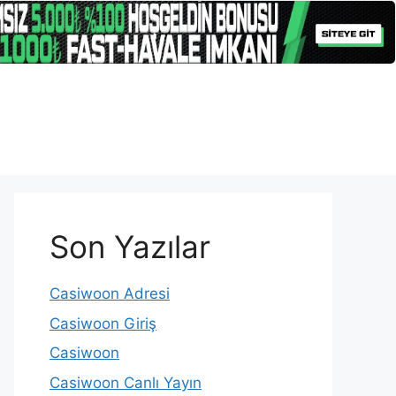
Son Yazılar
Casiwoon Adresi
Casiwoon Giriş
Casiwoon
Casiwoon Canlı Yayın