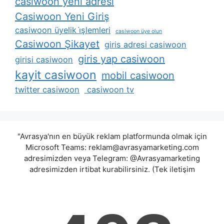
casiwoon yeni adresi
Casiwoon Yeni Giriş
casiwoon üyelik i̇şlemleri
casiwoon üye olun
Casiwoon Şikayet
giris adresi casiwoon
giris yap casiwoon
girisi casiwoon
kayit casiwoon
mobil casiwoon
twitter casiwoon
casiwoon tv
"Avrasya'nın en büyük reklam platformunda olmak için
Microsoft Teams:
reklam@avrasyamarketing.com
adresimizden veya Telegram: @Avrasyamarketing
adresimizden irtibat kurabilirsiniz. (Tek iletişim
adreslerimiz teams / telegram ve mail adresimizdir.
Harici hiçbir iletişim adresimiz bulunmamaktadır.
Lütfen itibar etmeyiniz.) Türkiye yasalarına göre 7258
sayılı kanun uyarınca yasa dışı bahis oynamanın