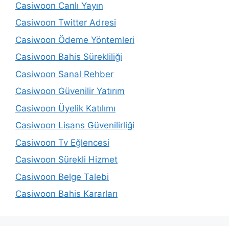
Casiwoon Canlı Yayın
Casiwoon Twitter Adresi
Casiwoon Ödeme Yöntemleri
Casiwoon Bahis Sürekliliği
Casiwoon Sanal Rehber
Casiwoon Güvenilir Yatırım
Casiwoon Üyelik Katılımı
Casiwoon Lisans Güvenilirliği
Casiwoon Tv Eğlencesi
Casiwoon Sürekli Hizmet
Casiwoon Belge Talebi
Casiwoon Bahis Kararları