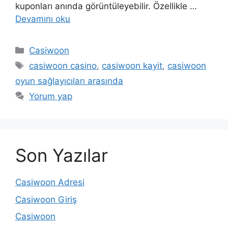
kuponları anında görüntüleyebilir. Özellikle …
Devamını oku
Kategoriler
Casiwoon
Etiketler
casiwoon casino
,
casiwoon kayit
,
casiwoon
oyun sağlayıcıları arasında
Yorum yap
Son Yazılar
Casiwoon Adresi
Casiwoon Giriş
Casiwoon