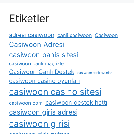
Etiketler
adresi casiwoon
canli casiwoon
Casiwoon
Casiwoon Adresi
casiwoon bahis sitesi
casiwoon canli maç izle
Casiwoon Canlı Destek
casiwoon canlı oyunlar
casiwoon casino oyunları
casiwoon casino sitesi
casiwoon destek hattı
casiwoon com
casiwoon giris adresi
casiwoon girisi