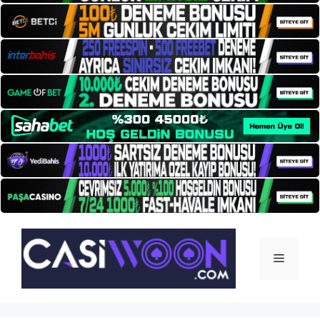
İçeriğe
atla
Menü