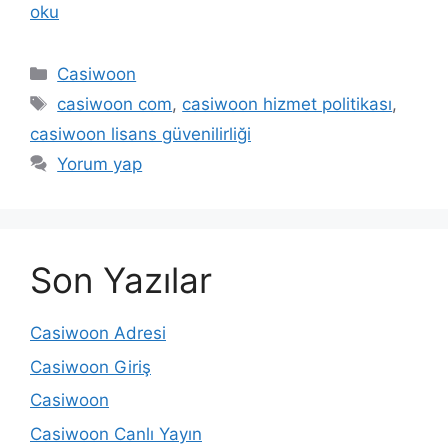
oku
Kategoriler
Casiwoon
Etiketler
casiwoon com
,
casiwoon hizmet politikası
,
casiwoon lisans güvenilirliği
Yorum yap
Son Yazılar
Casiwoon Adresi
Casiwoon Giriş
Casiwoon
Casiwoon Canlı Yayın