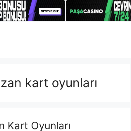
zan kart oyunları
 Kart Oyunları