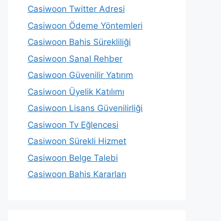
Casiwoon Twitter Adresi
Casiwoon Ödeme Yöntemleri
Casiwoon Bahis Sürekliliği
Casiwoon Sanal Rehber
Casiwoon Güvenilir Yatırım
Casiwoon Üyelik Katılımı
Casiwoon Lisans Güvenilirliği
Casiwoon Tv Eğlencesi
Casiwoon Sürekli Hizmet
Casiwoon Belge Talebi
Casiwoon Bahis Kararları