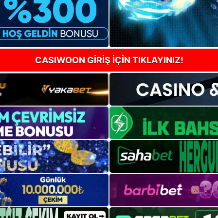
CASIWOON GİRİŞ İÇİN TIKLAYINIZ!