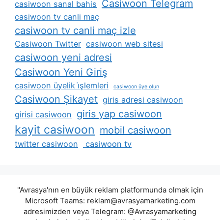
Casiwoon Telegram
casiwoon sanal bahis
casiwoon tv canli maç
casiwoon tv canli maç izle
Casiwoon Twitter
casiwoon web sitesi
casiwoon yeni adresi
Casiwoon Yeni Giriş
casiwoon üyelik i̇şlemleri
casiwoon üye olun
Casiwoon Şikayet
giris adresi casiwoon
giris yap casiwoon
girisi casiwoon
kayit casiwoon
mobil casiwoon
twitter casiwoon
casiwoon tv
"Avrasya'nın en büyük reklam platformunda olmak için
Microsoft Teams:
reklam@avrasyamarketing.com
adresimizden veya Telegram: @Avrasyamarketing