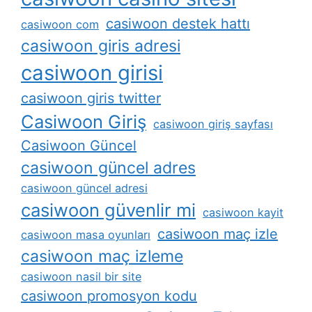
casiwoon destek hattı
casiwoon com
casiwoon giris adresi
casiwoon girisi
casiwoon giris twitter
Casiwoon Giriş
casiwoon giriş sayfası
Casiwoon Güncel
casiwoon güncel adres
casiwoon güncel adresi
casiwoon güvenlir mi
casiwoon kayit
casiwoon maç izle
casiwoon masa oyunları
casiwoon maç izleme
casiwoon nasil bir site
casiwoon promosyon kodu