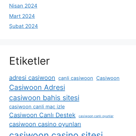
Nisan 2024
Mart 2024
Şubat 2024
Etiketler
adresi casiwoon
canli casiwoon
Casiwoon
Casiwoon Adresi
casiwoon bahis sitesi
casiwoon canli maç izle
Casiwoon Canlı Destek
casiwoon canlı oyunlar
casiwoon casino oyunları
casiwoon casino sitesi