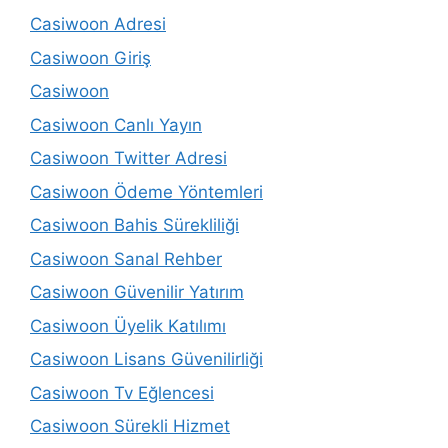
Casiwoon Adresi
Casiwoon Giriş
Casiwoon
Casiwoon Canlı Yayın
Casiwoon Twitter Adresi
Casiwoon Ödeme Yöntemleri
Casiwoon Bahis Sürekliliği
Casiwoon Sanal Rehber
Casiwoon Güvenilir Yatırım
Casiwoon Üyelik Katılımı
Casiwoon Lisans Güvenilirliği
Casiwoon Tv Eğlencesi
Casiwoon Sürekli Hizmet