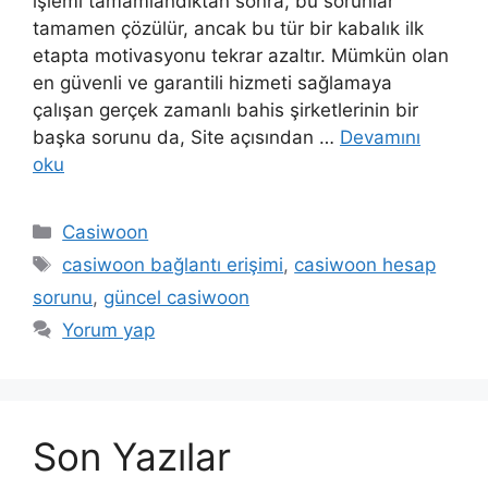
işlemi tamamlandıktan sonra, bu sorunlar
tamamen çözülür, ancak bu tür bir kabalık ilk
etapta motivasyonu tekrar azaltır. Mümkün olan
en güvenli ve garantili hizmeti sağlamaya
çalışan gerçek zamanlı bahis şirketlerinin bir
başka sorunu da, Site açısından …
Devamını
oku
Kategoriler
Casiwoon
Etiketler
casiwoon bağlantı erişimi
,
casiwoon hesap
sorunu
,
güncel casiwoon
Yorum yap
Son Yazılar