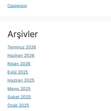
Casiwoon
Arşivler
Temmuz 2026
Haziran 2026
Nisan 2026
Eylül 2025
Haziran 2025
Mayıs 2025
Şubat 2025
Ocak 2025