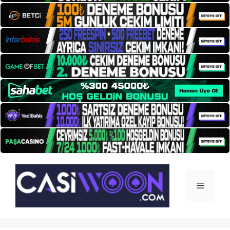
İçeriğe
atla
Menü