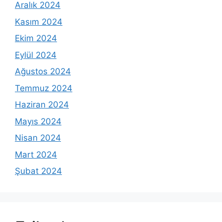
Aralık 2024
Kasım 2024
Ekim 2024
Eylül 2024
Ağustos 2024
Temmuz 2024
Haziran 2024
Mayıs 2024
Nisan 2024
Mart 2024
Şubat 2024