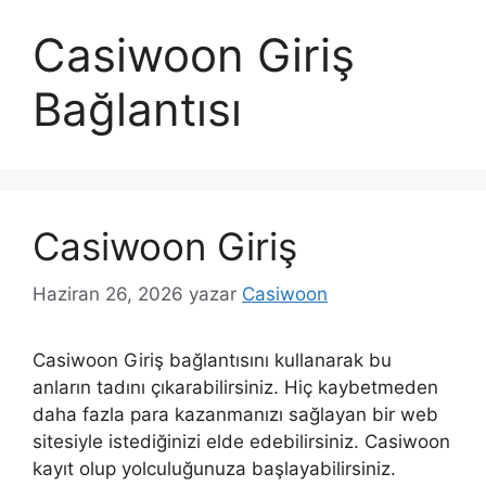
Casiwoon Giriş
Bağlantısı
Casiwoon Giriş
Haziran 26, 2026
yazar
Casiwoon
Casiwoon Giriş bağlantısını kullanarak bu
anların tadını çıkarabilirsiniz. Hiç kaybetmeden
daha fazla para kazanmanızı sağlayan bir web
sitesiyle istediğinizi elde edebilirsiniz. Casiwoon
kayıt olup yolculuğunuza başlayabilirsiniz.