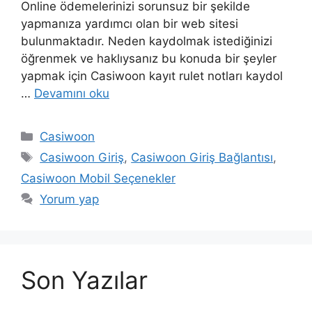
Online ödemelerinizi sorunsuz bir şekilde
yapmanıza yardımcı olan bir web sitesi
bulunmaktadır. Neden kaydolmak istediğinizi
öğrenmek ve haklıysanız bu konuda bir şeyler
yapmak için Casiwoon kayıt rulet notları kaydol
…
Devamını oku
Kategoriler
Casiwoon
Etiketler
Casiwoon Giriş
,
Casiwoon Giriş Bağlantısı
,
Casiwoon Mobil Seçenekler
Yorum yap
Son Yazılar