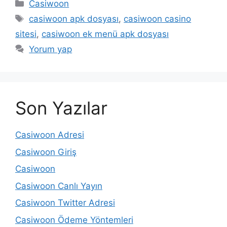
Kategoriler
Casiwoon
Etiketler
casiwoon apk dosyası
,
casiwoon casino
sitesi
,
casiwoon ek menü apk dosyası
Yorum yap
Son Yazılar
Casiwoon Adresi
Casiwoon Giriş
Casiwoon
Casiwoon Canlı Yayın
Casiwoon Twitter Adresi
Casiwoon Ödeme Yöntemleri