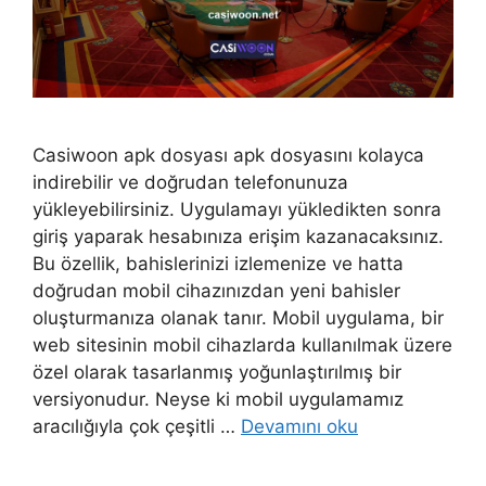
Casiwoon apk dosyası apk dosyasını kolayca
indirebilir ve doğrudan telefonunuza
yükleyebilirsiniz. Uygulamayı yükledikten sonra
giriş yaparak hesabınıza erişim kazanacaksınız.
Bu özellik, bahislerinizi izlemenize ve hatta
doğrudan mobil cihazınızdan yeni bahisler
oluşturmanıza olanak tanır. Mobil uygulama, bir
web sitesinin mobil cihazlarda kullanılmak üzere
özel olarak tasarlanmış yoğunlaştırılmış bir
versiyonudur. Neyse ki mobil uygulamamız
aracılığıyla çok çeşitli …
Devamını oku