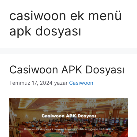
casiwoon ek menü
apk dosyası
Casiwoon APK Dosyası
Temmuz 17, 2024
yazar
Casiwoon