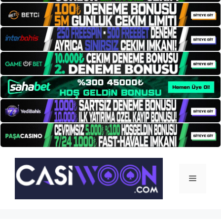
İçeriğe
atla
Menü