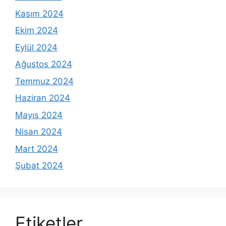
Kasım 2024
Ekim 2024
Eylül 2024
Ağustos 2024
Temmuz 2024
Haziran 2024
Mayıs 2024
Nisan 2024
Mart 2024
Şubat 2024
Etiketler