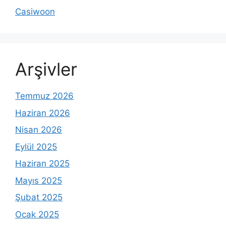
Casiwoon
Arşivler
Temmuz 2026
Haziran 2026
Nisan 2026
Eylül 2025
Haziran 2025
Mayıs 2025
Şubat 2025
Ocak 2025