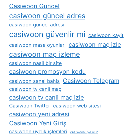
Casiwoon Güncel
casiwoon güncel adres
casiwoon güncel adresi
casiwoon güvenlir mi
casiwoon kayit
casiwoon maç izle
casiwoon masa oyunları
casiwoon maç izleme
casiwoon nasil bir site
casiwoon promosyon kodu
Casiwoon Telegram
casiwoon sanal bahis
casiwoon tv canli maç
casiwoon tv canli maç izle
Casiwoon Twitter
casiwoon web sitesi
casiwoon yeni adresi
Casiwoon Yeni Giriş
casiwoon üyelik i̇şlemleri
casiwoon üye olun