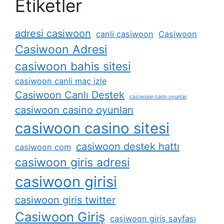
Etiketler
adresi casiwoon
canli casiwoon
Casiwoon
Casiwoon Adresi
casiwoon bahis sitesi
casiwoon canli maç izle
Casiwoon Canlı Destek
casiwoon canlı oyunlar
casiwoon casino oyunları
casiwoon casino sitesi
casiwoon destek hattı
casiwoon com
casiwoon giris adresi
casiwoon girisi
casiwoon giris twitter
Casiwoon Giriş
casiwoon giriş sayfası