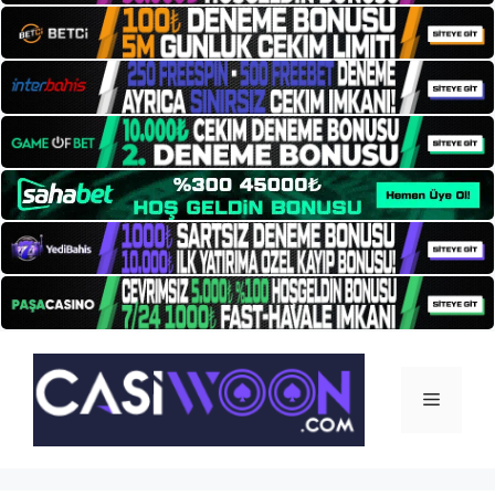
İçeriğe
atla
Menü