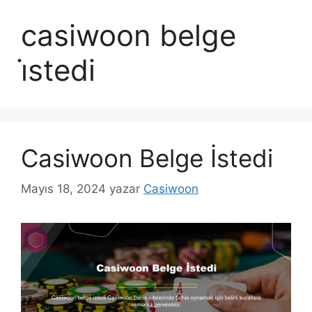
casiwoon belge
i̇stedi
Casiwoon Belge İstedi
Mayıs 18, 2024
yazar
Casiwoon