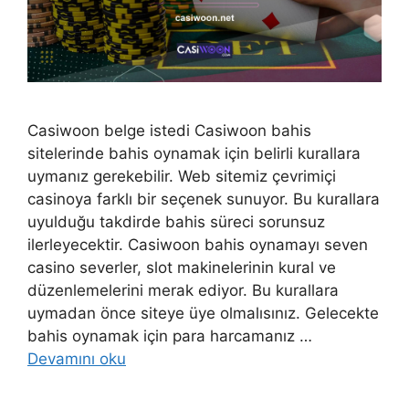
Casiwoon belge istedi Casiwoon bahis
sitelerinde bahis oynamak için belirli kurallara
uymanız gerekebilir. Web sitemiz çevrimiçi
casinoya farklı bir seçenek sunuyor. Bu kurallara
uyulduğu takdirde bahis süreci sorunsuz
ilerleyecektir. Casiwoon bahis oynamayı seven
casino severler, slot makinelerinin kural ve
düzenlemelerini merak ediyor. Bu kurallara
uymadan önce siteye üye olmalısınız. Gelecekte
bahis oynamak için para harcamanız …
Devamını oku