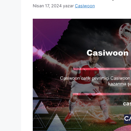
Nisan 17, 2024
yazar
Casiwoon