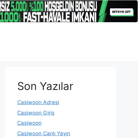
Son Yazılar
Casiwoon Adresi
Casiwoon Giriş
Casiwoon
Casiwoon Canlı Yayın