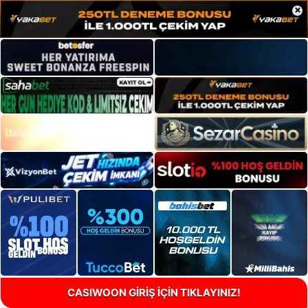
×
CASIWOON GİRİŞ İÇİN TIKLAYINIZ!