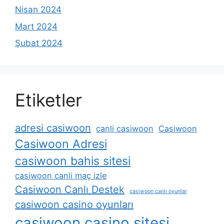
Nisan 2024
Mart 2024
Şubat 2024
Etiketler
adresi casiwoon
canli casiwoon
Casiwoon
Casiwoon Adresi
casiwoon bahis sitesi
casiwoon canli maç izle
Casiwoon Canlı Destek
casiwoon canlı oyunlar
casiwoon casino oyunları
casiwoon casino sitesi