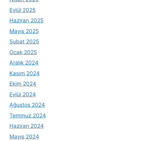
Eylül 2025
Haziran 2025
Mayıs 2025
Şubat 2025
Ocak 2025
Aralık 2024
Kasım 2024
Ekim 2024
Eylül 2024
Ağustos 2024
Temmuz 2024
Haziran 2024
Mayıs 2024