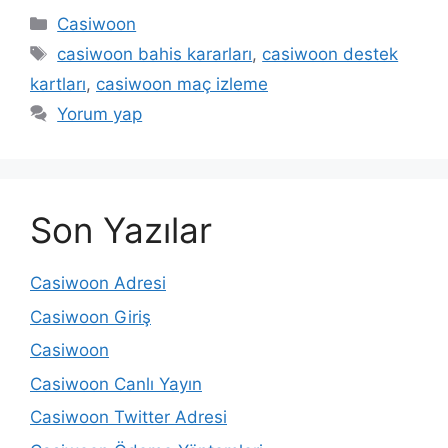
Kategoriler
Casiwoon
Etiketler
casiwoon bahis kararları
,
casiwoon destek
kartları
,
casiwoon maç izleme
Yorum yap
Son Yazılar
Casiwoon Adresi
Casiwoon Giriş
Casiwoon
Casiwoon Canlı Yayın
Casiwoon Twitter Adresi