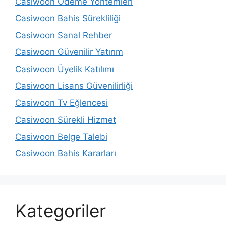
Casiwoon Ödeme Yöntemleri
Casiwoon Bahis Sürekliliği
Casiwoon Sanal Rehber
Casiwoon Güvenilir Yatırım
Casiwoon Üyelik Katılımı
Casiwoon Lisans Güvenilirliği
Casiwoon Tv Eğlencesi
Casiwoon Sürekli Hizmet
Casiwoon Belge Talebi
Casiwoon Bahis Kararları
Kategoriler