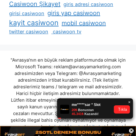
Casiwoon Şikayet
giris adresi casiwoon
giris yap casiwoon
girisi casiwoon
kayit casiwoon
mobil casiwoon
twitter casiwoon
casiwoon tv
"Avrasya'nın en büyük reklam platformunda olmak için
Microsoft Teams:
reklam@avrasyamarketing.com
adresimizden veya Telegram: @Avrasyamarketing
adresimizden irtibat kurabilirsiniz. (Tek iletişim
adreslerimiz teams / telegram ve mail adresimizdir.
Harici hiçbir iletişim adresimiz bulunmamaktadır.
Lütfen itibar etmeyiniz.) Türkiye yasalarına göre 7258
sayılı kanun uyarınca yasa dışı bahis oynamanın
cezaları mevcuttur. Şu an bulunduğunuz site hiç bir
şekilde illegal bahis oyunları oynatmıyor ve oynamaya
aracı olmuyordur.
bekabet
|
tarabet
|
bibubet
|
rilabet
|
×
casinovans
|
betsihirbazi
|
modabet
|
4n1kbahis
"