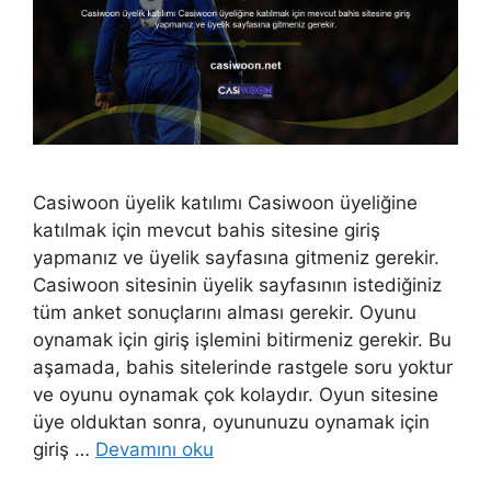
Casiwoon üyelik katılımı Casiwoon üyeliğine
katılmak için mevcut bahis sitesine giriş
yapmanız ve üyelik sayfasına gitmeniz gerekir.
Casiwoon sitesinin üyelik sayfasının istediğiniz
tüm anket sonuçlarını alması gerekir. Oyunu
oynamak için giriş işlemini bitirmeniz gerekir. Bu
aşamada, bahis sitelerinde rastgele soru yoktur
ve oyunu oynamak çok kolaydır. Oyun sitesine
üye olduktan sonra, oyununuzu oynamak için
giriş …
Devamını oku