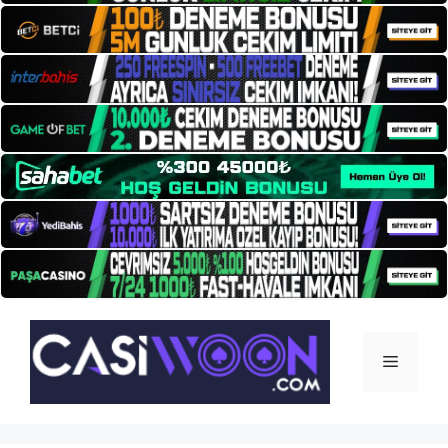
İçeriğe
atla
Menü