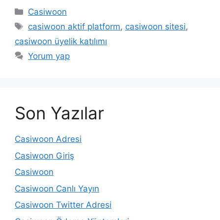
Kategoriler
Casiwoon
Etiketler
casiwoon aktif platform
,
casiwoon sitesi
,
casiwoon üyelik katılımı
Yorum yap
Son Yazılar
Casiwoon Adresi
Casiwoon Giriş
Casiwoon
Casiwoon Canlı Yayın
Casiwoon Twitter Adresi