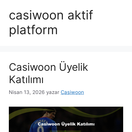
casiwoon aktif
platform
Casiwoon Üyelik
Katılımı
Nisan 13, 2026
yazar
Casiwoon