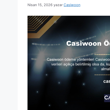
Nisan 15, 2026
yazar
Casiwoon