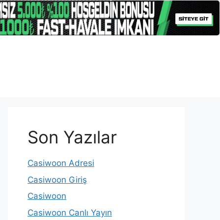
Son Yazılar
Casiwoon Adresi
Casiwoon Giriş
Casiwoon
Casiwoon Canlı Yayın