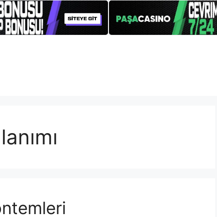
llanımı
ntemleri