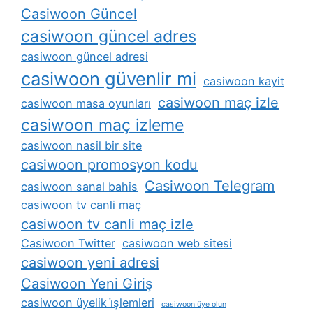
Casiwoon Güncel
casiwoon güncel adres
casiwoon güncel adresi
casiwoon güvenlir mi
casiwoon kayit
casiwoon maç izle
casiwoon masa oyunları
casiwoon maç izleme
casiwoon nasil bir site
casiwoon promosyon kodu
Casiwoon Telegram
casiwoon sanal bahis
casiwoon tv canli maç
casiwoon tv canli maç izle
Casiwoon Twitter
casiwoon web sitesi
casiwoon yeni adresi
Casiwoon Yeni Giriş
casiwoon üyelik i̇şlemleri
casiwoon üye olun