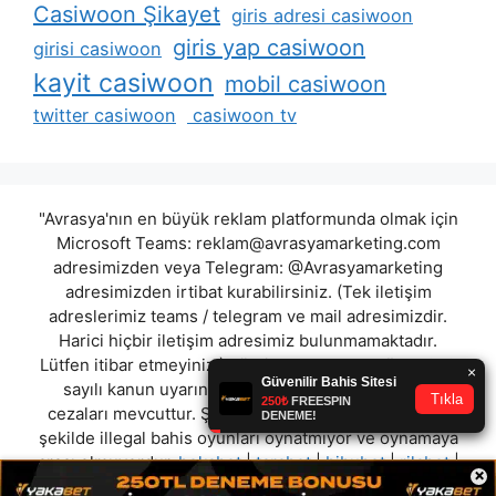
Casiwoon Şikayet
giris adresi casiwoon
giris yap casiwoon
girisi casiwoon
kayit casiwoon
mobil casiwoon
twitter casiwoon
casiwoon tv
"Avrasya'nın en büyük reklam platformunda olmak için
Microsoft Teams:
reklam@avrasyamarketing.com
adresimizden veya Telegram: @Avrasyamarketing
adresimizden irtibat kurabilirsiniz. (Tek iletişim
adreslerimiz teams / telegram ve mail adresimizdir.
Harici hiçbir iletişim adresimiz bulunmamaktadır.
Lütfen itibar etmeyiniz.) Türkiye yasalarına göre 7258
sayılı kanun uyarınca yasa dışı bahis oynamanın
cezaları mevcuttur. Şu an bulunduğunuz site hiç bir
şekilde illegal bahis oyunları oynatmıyor ve oynamaya
aracı olmuyordur.
bekabet
|
tarabet
|
bibubet
|
rilabet
|
×
casinovans
|
betsihirbazi
|
modabet
|
4n1kbahis
"