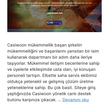
Casiwoon mükemmellik başarı şirketin
mükemmelliğini ve başarılarını yansıtan bir isim
kullanarak departmanı bir adım daha ileriye
taşıyorlar. Mükemmel iletişim becerilerine sahip
ve üyelerle etkileşimde usta olan, iyi konuşan
personeli tartışın. Elbette saha servis ekibimiz
oldukça yetenekli ve gelişmiş çözüm üretme
yeteneklerine sahip. Bu çok basit. Siteye giriş
yaptığınızda Casiwoon yönelik canlı destek
butonu karşınıza çıkacak. …
Devamını oku