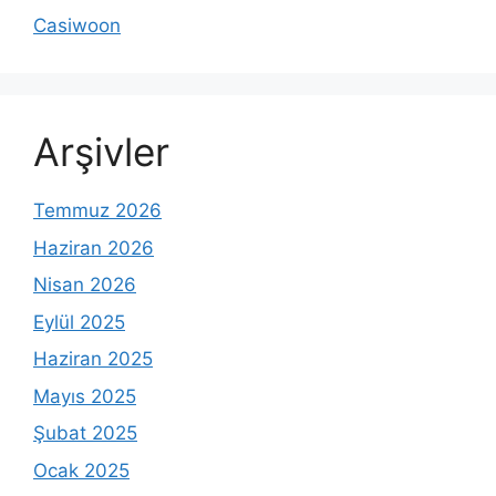
Casiwoon
Arşivler
Temmuz 2026
Haziran 2026
Nisan 2026
Eylül 2025
Haziran 2025
Mayıs 2025
Şubat 2025
Ocak 2025