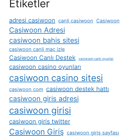
Etiketler
adresi casiwoon
canli casiwoon
Casiwoon
Casiwoon Adresi
casiwoon bahis sitesi
casiwoon canli maç izle
Casiwoon Canlı Destek
casiwoon canlı oyunlar
casiwoon casino oyunları
casiwoon casino sitesi
casiwoon destek hattı
casiwoon com
casiwoon giris adresi
casiwoon girisi
casiwoon giris twitter
Casiwoon Giriş
casiwoon giriş sayfası