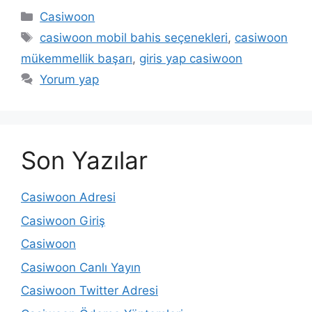
Kategoriler
Casiwoon
Etiketler
casiwoon mobil bahis seçenekleri
,
casiwoon
mükemmellik başarı
,
giris yap casiwoon
Yorum yap
Son Yazılar
Casiwoon Adresi
Casiwoon Giriş
Casiwoon
Casiwoon Canlı Yayın
Casiwoon Twitter Adresi