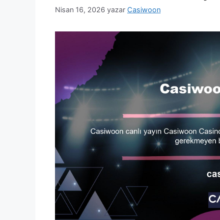
Nisan 16, 2026
yazar
Casiwoon