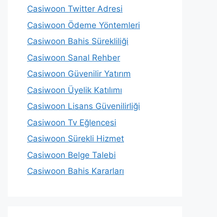
Casiwoon Twitter Adresi
Casiwoon Ödeme Yöntemleri
Casiwoon Bahis Sürekliliği
Casiwoon Sanal Rehber
Casiwoon Güvenilir Yatırım
Casiwoon Üyelik Katılımı
Casiwoon Lisans Güvenilirliği
Casiwoon Tv Eğlencesi
Casiwoon Sürekli Hizmet
Casiwoon Belge Talebi
Casiwoon Bahis Kararları