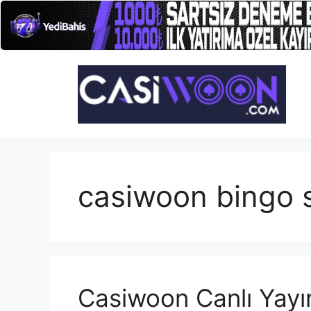
İçeriğe
atla
casiwoon bingo st
Casiwoon Canlı Yayı