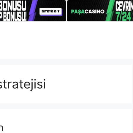
ratejisi
n