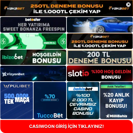
×
CASIWOON GİRİŞ İÇİN TIKLAYINIZ!