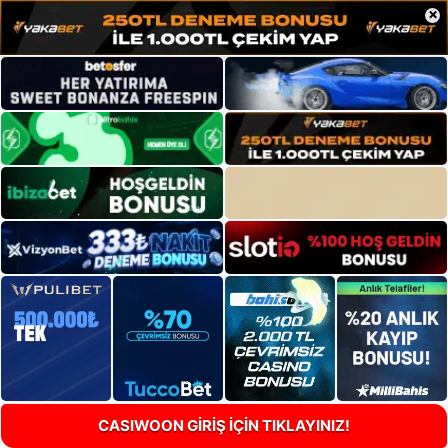
×
CASIWOON GİRİŞ İÇİN TIKLAYINIZ!