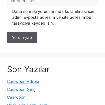
sitesi
Daha sonraki yorumlarımda kullanılması için
adım, e-posta adresim ve site adresim bu
tarayıcıya kaydedilsin.
Son Yazılar
Casiwoon Adresi
Casiwoon Giriş
Casiwoon