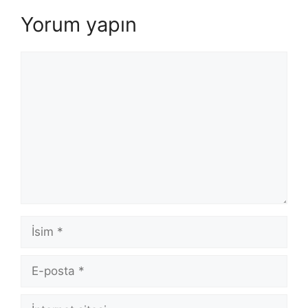
Yorum yapın
Yorum
İsim
E-
posta
İnternet