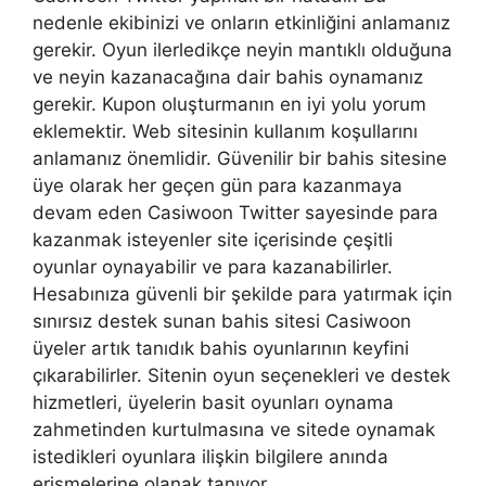
nedenle ekibinizi ve onların etkinliğini anlamanız
gerekir. Oyun ilerledikçe neyin mantıklı olduğuna
ve neyin kazanacağına dair bahis oynamanız
gerekir. Kupon oluşturmanın en iyi yolu yorum
eklemektir. Web sitesinin kullanım koşullarını
anlamanız önemlidir. Güvenilir bir bahis sitesine
üye olarak her geçen gün para kazanmaya
devam eden Casiwoon Twitter sayesinde para
kazanmak isteyenler site içerisinde çeşitli
oyunlar oynayabilir ve para kazanabilirler.
Hesabınıza güvenli bir şekilde para yatırmak için
sınırsız destek sunan bahis sitesi Casiwoon
üyeler artık tanıdık bahis oyunlarının keyfini
çıkarabilirler. Sitenin oyun seçenekleri ve destek
hizmetleri, üyelerin basit oyunları oynama
zahmetinden kurtulmasına ve sitede oynamak
istedikleri oyunlara ilişkin bilgilere anında
erişmelerine olanak tanıyor.