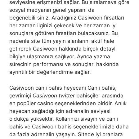
seviyesine erişmenizi sağlar. Bu sıralamaya göre
sosyal medyanın genel yapısını da
beğenebilirsiniz. Aradığınız Casiwoon fırsatları
her zaman ilginizi çekecek ve her zaman iyi
sonuçlara götüren fırsatları bulacaksınız. Bu
nedenle site tüm yayın alanlarını aktif hale
getirerek Casiwoon hakkında birçok detaylı
bilgiye ulaşmanızı sağlıyor. Ayrıca yazma
sürecinin performansı ve sonuçları hakkında
ayrıntılı bir değerlendirme sağlar.
Casiwoon canlı bahis heyecanı Canlı bahis,
çevrimiçi
Casiwoon twitter
bahisçiler arasında
en popüler casino seçeneklerinden biridir. Anlık
heyecan sağladığı için adrenalin seviyesi
oldukça yüksektir. Kollarınızı sıvayın ve canlı
bahis ve Casiwoon bahis seçeneklerimizle daha
da fazla adrenalin yaşayın. Sitede iyi oranlara