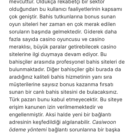
mevcuttur. Oldukça rekabetçi bir sektör
olduğundan bu kullanıcı faaliyetlerinin kapsamı
çok geniştir. Bahis tutkunlarına bonus sunan
oyun siteleri her zaman en çok merak edilen
soruların başında gelmektedir. Giderek daha
fazla sayıda casino oyuncusu ve casino
meraklısı, büyük paralar getirebilecek casino
sitelerine ilgi duymaya devam ediyor. Bu
bahisçiler arasında profesyonel bahis siteleri de
bulunmaktadır. Diğer bahisçiler gibi burada da
aradığınız kaliteli bahis hizmetinin yanı sıra
müşterilerine sayısız bonus kazanma fırsatı
sunan bir canlı bahis sitesini de bulacaksınız.
Türk pazarı bunu kabul etmeyecektir. Bu siteye
erişim kanunen izin verilmemektedir ve
engellenmiştir. Aksi halde yeni bir bağlantı
adresinin keşfedildiği algılanabilir.
Casiwoon
ödeme yöntemi
bağlantı sorunlarına bir başka