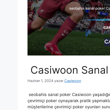
Casiwoon Sanal
Haziran 1, 2024
yazar
Casiwoon
seobahis sanal poker Casiwoon yaşadığım 
çevrimiçi poker oynayarak pratik yapmakta
müşterilerine çevrimiçi poker oyunları sun