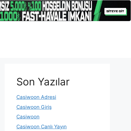
Son Yazılar
Casiwoon Adresi
Casiwoon Giriş
Casiwoon
Casiwoon Canlı Yayın