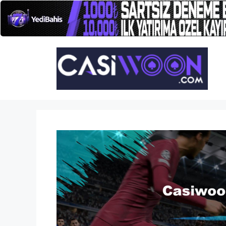
İçeriğe
atla