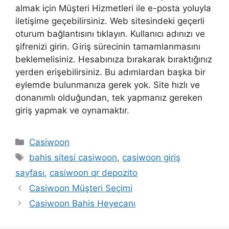
almak için Müşteri Hizmetleri ile e-posta yoluyla
iletişime geçebilirsiniz. Web sitesindeki geçerli
oturum bağlantısını tıklayın. Kullanıcı adınızı ve
şifrenizi girin. Giriş sürecinin tamamlanmasını
beklemelisiniz. Hesabınıza bırakarak bıraktığınız
yerden erişebilirsiniz. Bu adımlardan başka bir
eylemde bulunmanıza gerek yok. Site hızlı ve
donanımlı olduğundan, tek yapmanız gereken
giriş yapmak ve oynamaktır.
Kategoriler
Casiwoon
Etiketler
bahis sitesi casiwoon
,
casiwoon giriş
sayfası
,
casiwoon qr depozito
Casiwoon Müşteri Seçimi
Casiwoon Bahis Heyecanı