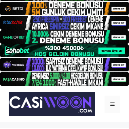
İçeriğe
atla
Menü