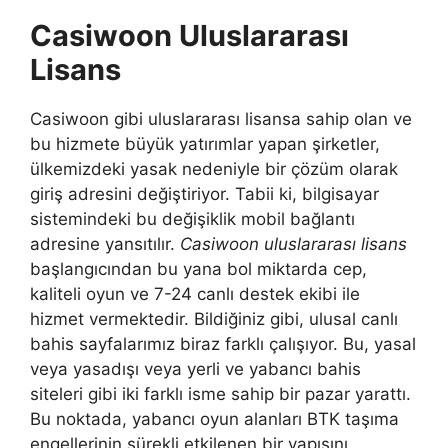
Casiwoon Uluslararası
Lisans
Casiwoon gibi uluslararası lisansa sahip olan ve
bu hizmete büyük yatırımlar yapan şirketler,
ülkemizdeki yasak nedeniyle bir çözüm olarak
giriş adresini değiştiriyor. Tabii ki, bilgisayar
sistemindeki bu değişiklik mobil bağlantı
adresine yansıtılır.
Casiwoon uluslararası lisans
başlangıcından bu yana bol miktarda cep,
kaliteli oyun ve 7-24 canlı destek ekibi ile
hizmet vermektedir. Bildiğiniz gibi, ulusal canlı
bahis sayfalarımız biraz farklı çalışıyor. Bu, yasal
veya yasadışı veya yerli ve yabancı bahis
siteleri gibi iki farklı isme sahip bir pazar yarattı.
Bu noktada, yabancı oyun alanları BTK taşıma
engellerinin sürekli etkilenen bir yapısını