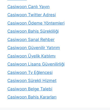
Casiwoon Canlı Yayın
Casiwoon Twitter Adresi
Casiwoon Ödeme Yöntemleri
Casiwoon Bahis Sürekliliği
Casiwoon Sanal Rehber
Casiwoon Güvenilir Yatırım
Casiwoon Üyelik Katılımı
Casiwoon Lisans Güvenilirliği
Casiwoon Tv Eğlencesi
Casiwoon Sürekli Hizmet
Casiwoon Belge Talebi
Casiwoon Bahis Kararları