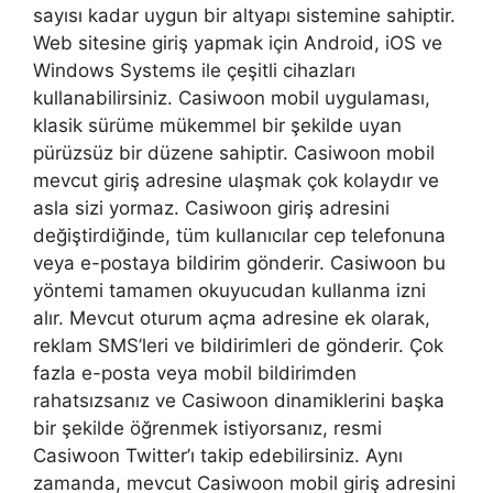
sayısı kadar uygun bir altyapı sistemine sahiptir.
Web sitesine giriş yapmak için Android, iOS ve
Windows Systems ile çeşitli cihazları
kullanabilirsiniz. Casiwoon mobil uygulaması,
klasik sürüme mükemmel bir şekilde uyan
pürüzsüz bir düzene sahiptir. Casiwoon mobil
mevcut giriş adresine ulaşmak çok kolaydır ve
asla sizi yormaz. Casiwoon giriş adresini
değiştirdiğinde, tüm kullanıcılar cep telefonuna
veya e-postaya bildirim gönderir. Casiwoon bu
yöntemi tamamen okuyucudan kullanma izni
alır. Mevcut oturum açma adresine ek olarak,
reklam SMS’leri ve bildirimleri de gönderir. Çok
fazla e-posta veya mobil bildirimden
rahatsızsanız ve Casiwoon dinamiklerini başka
bir şekilde öğrenmek istiyorsanız, resmi
Casiwoon Twitter’ı takip edebilirsiniz. Aynı
zamanda, mevcut Casiwoon mobil giriş adresini