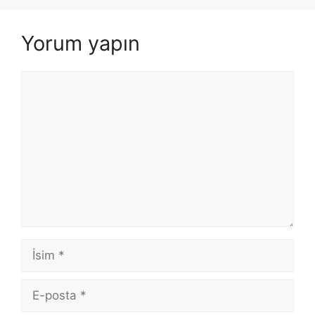
Yorum yapın
Yorum
İsim
E-
posta