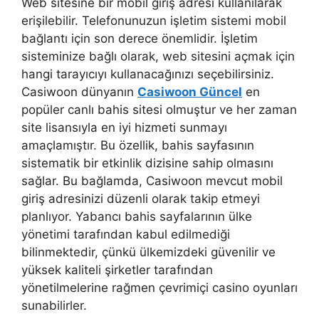
Web sitesine bir mobil giriş adresi kullanılarak
erişilebilir. Telefonunuzun işletim sistemi mobil
bağlantı için son derece önemlidir. İşletim
sisteminize bağlı olarak, web sitesini açmak için
hangi tarayıcıyı kullanacağınızı seçebilirsiniz.
Casiwoon dünyanın
Casiwoon Güncel
en
popüler canlı bahis sitesi olmuştur ve her zaman
site lisansıyla en iyi hizmeti sunmayı
amaçlamıştır. Bu özellik, bahis sayfasının
sistematik bir etkinlik dizisine sahip olmasını
sağlar. Bu bağlamda, Casiwoon mevcut mobil
giriş adresinizi düzenli olarak takip etmeyi
planlıyor. Yabancı bahis sayfalarının ülke
yönetimi tarafından kabul edilmediği
bilinmektedir, çünkü ülkemizdeki güvenilir ve
yüksek kaliteli şirketler tarafından
yönetilmelerine rağmen çevrimiçi casino oyunları
sunabilirler.