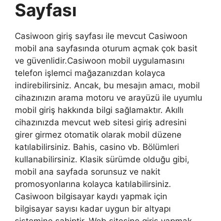
Sayfası
Casiwoon giriş sayfası ile mevcut Casiwoon
mobil ana sayfasında oturum açmak çok basit
ve güvenlidir.Casiwoon mobil uygulamasını
telefon işlemci mağazanızdan kolayca
indirebilirsiniz. Ancak, bu mesajın amacı, mobil
cihazınızın arama motoru ve arayüzü ile uyumlu
mobil giriş hakkında bilgi sağlamaktır. Akıllı
cihazınızda mevcut web sitesi giriş adresini
girer girmez otomatik olarak mobil düzene
katılabilirsiniz. Bahis, casino vb. Bölümleri
kullanabilirsiniz. Klasik sürümde olduğu gibi,
mobil ana sayfada sorunsuz ve nakit
promosyonlarına kolayca katılabilirsiniz.
Casiwoon bilgisayar kaydı yapmak için
bilgisayar sayısı kadar uygun bir altyapı
sistemine sahiptir. Web sitesine giriş yapmak