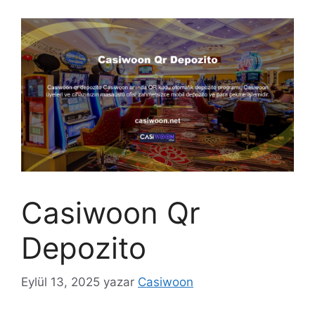
Casiwoon Qr
Depozito
Eylül 13, 2025
yazar
Casiwoon