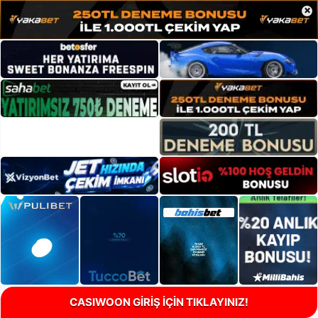
×
CASIWOON GİRİŞ İÇİN TIKLAYINIZ!