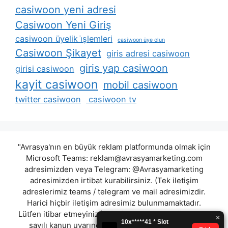
casiwoon yeni adresi
Casiwoon Yeni Giriş
casiwoon üyelik i̇şlemleri
casiwoon üye olun
Casiwoon Şikayet
giris adresi casiwoon
giris yap casiwoon
girisi casiwoon
kayit casiwoon
mobil casiwoon
twitter casiwoon
casiwoon tv
"Avrasya'nın en büyük reklam platformunda olmak için
Microsoft Teams:
reklam@avrasyamarketing.com
adresimizden veya Telegram: @Avrasyamarketing
adresimizden irtibat kurabilirsiniz. (Tek iletişim
adreslerimiz teams / telegram ve mail adresimizdir.
Harici hiçbir iletişim adresimiz bulunmamaktadır.
Lütfen itibar etmeyiniz.) Türkiye yasalarına göre 7258
sayılı kanun uyarınca yasa dışı bahis oynamanın