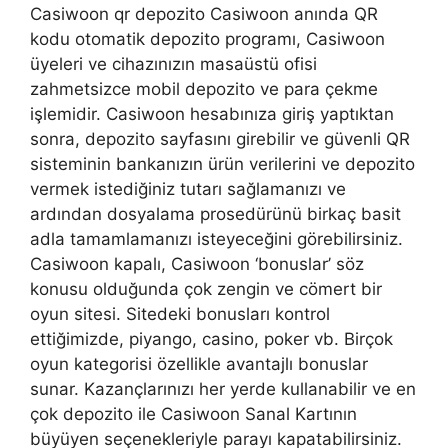
Casiwoon qr depozito Casiwoon anında QR
kodu otomatik depozito programı, Casiwoon
üyeleri ve cihazınızın masaüstü ofisi
zahmetsizce mobil depozito ve para çekme
işlemidir. Casiwoon hesabınıza giriş yaptıktan
sonra, depozito sayfasını girebilir ve güvenli QR
sisteminin bankanızın ürün verilerini ve depozito
vermek istediğiniz tutarı sağlamanızı ve
ardından dosyalama prosedürünü birkaç basit
adla tamamlamanızı isteyeceğini görebilirsiniz.
Casiwoon kapalı, Casiwoon ‘bonuslar’ söz
konusu olduğunda çok zengin ve cömert bir
oyun sitesi. Sitedeki bonusları kontrol
ettiğimizde, piyango, casino, poker vb. Birçok
oyun kategorisi özellikle avantajlı bonuslar
sunar. Kazançlarınızı her yerde kullanabilir ve en
çok depozito ile Casiwoon Sanal Kartının
büyüyen seçenekleriyle parayı kapatabilirsiniz.