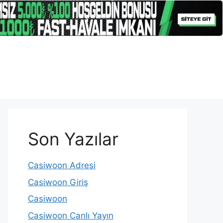
Son Yazılar
Casiwoon Adresi
Casiwoon Giriş
Casiwoon
Casiwoon Canlı Yayın