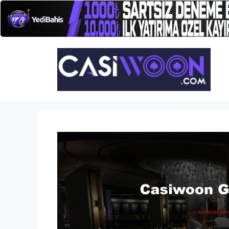
İçeriğe
atla